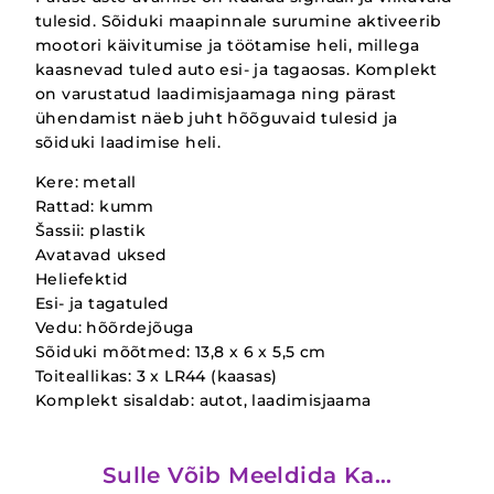
tulesid. Sõiduki maapinnale surumine aktiveerib
mootori käivitumise ja töötamise heli, millega
kaasnevad tuled auto esi- ja tagaosas. Komplekt
on varustatud laadimisjaamaga ning pärast
ühendamist näeb juht hõõguvaid tulesid ja
sõiduki laadimise heli.
Kere: metall
Rattad: kumm
Šassii: plastik
Avatavad uksed
Heliefektid
Esi- ja tagatuled
Vedu: hõõrdejõuga
Sõiduki mõõtmed: 13,8 x 6 x 5,5 cm
Toiteallikas: 3 x LR44 (kaasas)
Komplekt sisaldab: autot, laadimisjaama
Sulle Võib Meeldida Ka…