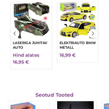
LASERIGA JUHITAV
ELEKTRIAUTO BMW
E
AUTO
METALL
B
Hind alates
16,99
€
1
16,95
€
Seotud Tooted