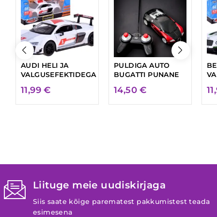
AUDI HELI JA
PULDIGA AUTO
BE
VALGUSEFEKTIDEGA
BUGATTI PUNANE
VA
11,99
€
14,50
€
11
Liituge meie uudiskirjaga
Siis saate kõige parematest pakkumistest teada
esimesena