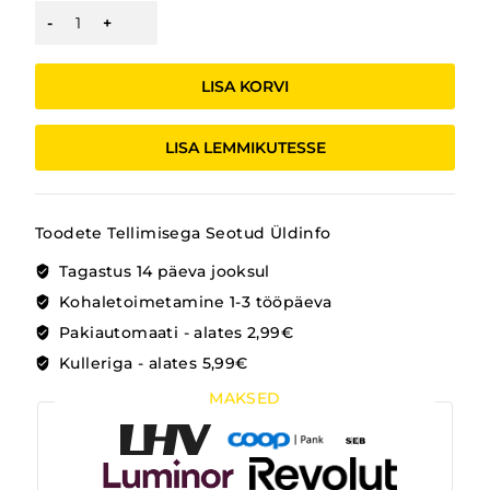
ELEKTRIAUTO
VOLVO
METALL
kogus
LISA KORVI
LISA LEMMIKUTESSE
Toodete Tellimisega Seotud Üldinfo
Tagastus 14 päeva jooksul
Kohaletoimetamine 1-3 tööpäeva
Pakiautomaati - alates 2,99€
Kulleriga - alates 5,99€
MAKSED