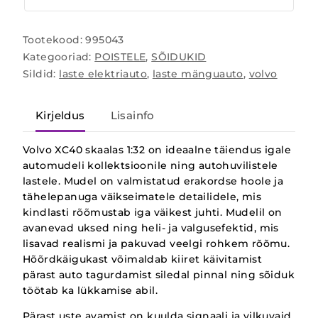
Tootekood:
995043
Kategooriad:
POISTELE
,
SÕIDUKID
Sildid:
laste elektriauto
,
laste mänguauto
,
volvo
Kirjeldus
Lisainfo
Volvo XC40 skaalas 1:32 on ideaalne täiendus igale
automudeli kollektsioonile ning autohuvilistele
lastele. Mudel on valmistatud erakordse hoole ja
tähelepanuga väikseimatele detailidele, mis
kindlasti rõõmustab iga väikest juhti. Mudelil on
avanevad uksed ning heli- ja valgusefektid, mis
lisavad realismi ja pakuvad veelgi rohkem rõõmu.
Hõõrdkäigukast võimaldab kiiret käivitamist
pärast auto tagurdamist siledal pinnal ning sõiduk
töötab ka lükkamise abil.
Pärast uste avamist on kuulda signaali ja vilkuvaid