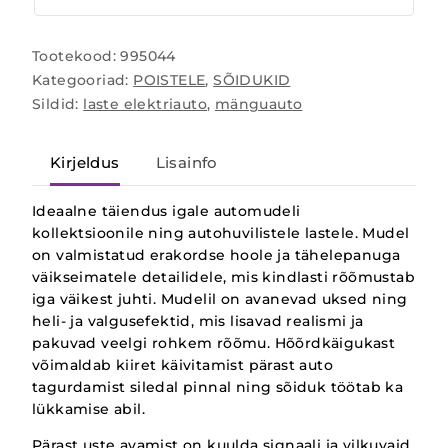
Tootekood:
995044
Kategooriad:
POISTELE
,
SÕIDUKID
Sildid:
laste elektriauto
,
mänguauto
Kirjeldus
Lisainfo
Ideaalne täiendus igale automudeli
kollektsioonile ning autohuvilistele lastele. Mudel
on valmistatud erakordse hoole ja tähelepanuga
väikseimatele detailidele, mis kindlasti rõõmustab
iga väikest juhti. Mudelil on avanevad uksed ning
heli- ja valgusefektid, mis lisavad realismi ja
pakuvad veelgi rohkem rõõmu. Hõõrdkäigukast
võimaldab kiiret käivitamist pärast auto
tagurdamist siledal pinnal ning sõiduk töötab ka
lükkamise abil.
Pärast uste avamist on kuulda signaali ja vilkuvaid