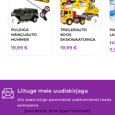
PULDIGA
TREILERAUTO
PO
MÄNGUAUTO
KOOS
LA
HUMMER
EKSKAVAATORIGA
Hi
19,99
€
19,99
€
7
Liituge meie uudiskirjaga
Siis saate kõige parematest pakkumistest teada
esimesena
[newsletter_form type="minimal"]