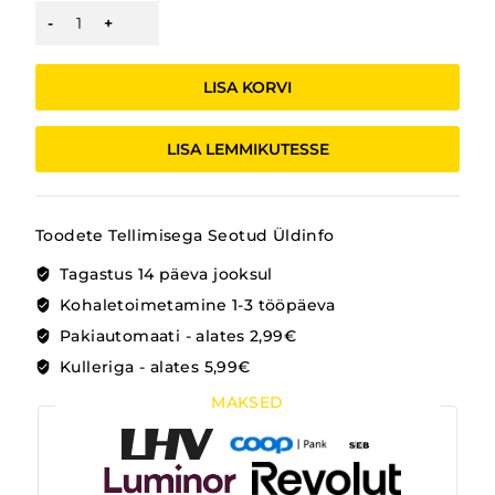
ELEKTRIAUTO
BMW
METALL
kogus
LISA KORVI
LISA LEMMIKUTESSE
Toodete Tellimisega Seotud Üldinfo
Tagastus 14 päeva jooksul
Kohaletoimetamine 1-3 tööpäeva
Pakiautomaati - alates 2,99€
Kulleriga - alates 5,99€
MAKSED