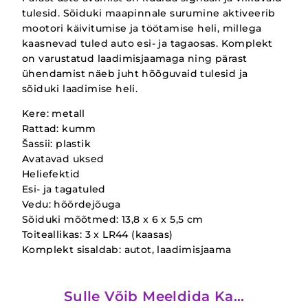
tulesid. Sõiduki maapinnale surumine aktiveerib
mootori käivitumise ja töötamise heli, millega
kaasnevad tuled auto esi- ja tagaosas. Komplekt
on varustatud laadimisjaamaga ning pärast
ühendamist näeb juht hõõguvaid tulesid ja
sõiduki laadimise heli.
Kere: metall
Rattad: kumm
Šassii: plastik
Avatavad uksed
Heliefektid
Esi- ja tagatuled
Vedu: hõõrdejõuga
Sõiduki mõõtmed: 13,8 x 6 x 5,5 cm
Toiteallikas: 3 x LR44 (kaasas)
Komplekt sisaldab: autot, laadimisjaama
Sulle Võib Meeldida Ka…