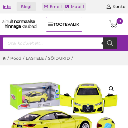
Skip
Emeil
Mobiil
Konto
Blogi
Info
to
content
0
TOOTEVALIK
Products
search
/
Pood
/
LASTELE
/
SÕIDUKID
/