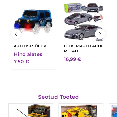
AUTO ISESÕITEV
ELEKTRIAUTO AUDI
E
METALL
B
Hind alates
16,99
€
1
7,50
€
Seotud Tooted