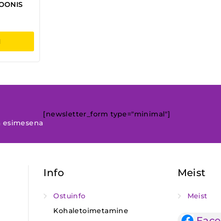
OONIS
I
[newsletter_form type="minimal"]
a esimesena
Info
Meist
Ostuinfo
Meist
Kohaletoimetamine
Fac