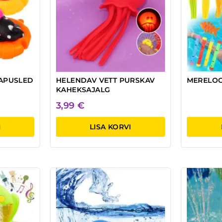
APUSLED
HELENDAV VETT PURSKAV
MERELO
KAHEKSAJALG
3,99
€
I
LISA KORVI