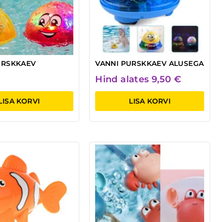
URSKKAEV
VANNI PURSKKAEV ALUSEGA
Hind alates
9,50
€
LISA KORVI
LISA KORVI