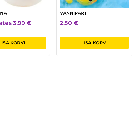
UNA
VANNIPART
lates
3,99
€
2,50
€
LISA KORVI
LISA KORVI