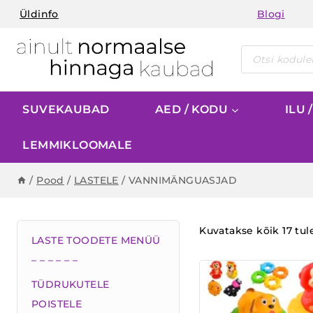
Skip
Üldinfo
Blogi
to
content
Products
search
SUVEKAUBAD
AED / KODU
ILU 
LEMMIKLOOMALE
/
Pood
/
LASTELE
/
VANNIMÄNGUASJAD
Kuvatakse kõik 17 tu
LASTE TOODETE MENÜÜ
– – – – – –
TÜDRUKUTELE
POISTELE