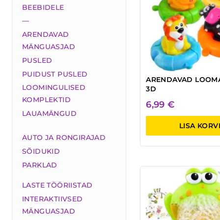
BEEBIDELE
—
ARENDAVAD
MÄNGUASJAD
PUSLED
PUIDUST PUSLED
ARENDAVAD LOOM
LOOMINGULISED
3D
KOMPLEKTID
6,99
€
LAUAMÄNGUD
LISA KORV
AUTO JA RONGIRAJAD
SÕIDUKID
PARKLAD
LASTE TÖÖRIISTAD
INTERAKTIIVSED
MÄNGUASJAD