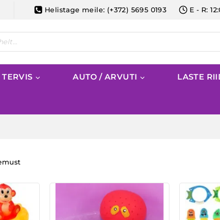
Helistage meile: (+372) 5695 0193
E - R: 12
/ TERVIS
AUTO / ARVUTI
LASTE RI
lemust