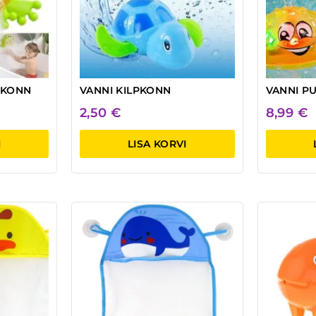
 KONN
VANNI KILPKONN
VANNI P
2,50
€
8,99
€
I
LISA KORVI