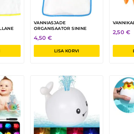
VANNIASJADE
VANNIKA
LLANE
ORGANISAATOR SININE
2,50
€
4,50
€
I
LISA KORVI