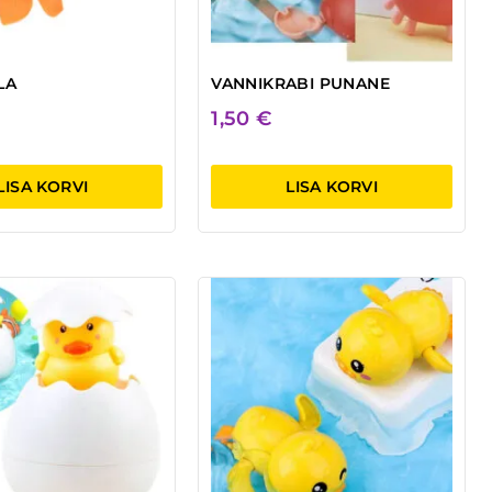
LA
VANNIKRABI PUNANE
1,50
€
LISA KORVI
LISA KORVI