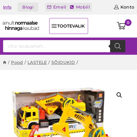
Skip
Emeil
Mobiil
Konto
Blogi
Info
to
content
0
TOOTEVALIK
Products
search
/
Pood
/
LASTELE
/
SÕIDUKID
/