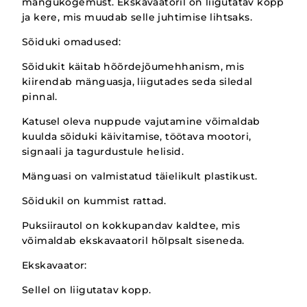
mängukogemust. Ekskavaatoril on liigutatav kopp
ja kere, mis muudab selle juhtimise lihtsaks.
Sõiduki omadused:
Sõidukit käitab hõõrdejõumehhanism, mis
kiirendab mänguasja, liigutades seda siledal
pinnal.
Katusel oleva nuppude vajutamine võimaldab
kuulda sõiduki käivitamise, töötava mootori,
signaali ja tagurdustule helisid.
Mänguasi on valmistatud täielikult plastikust.
Sõidukil on kummist rattad.
Puksiirautol on kokkupandav kaldtee, mis
võimaldab ekskavaatoril hõlpsalt siseneda.
Ekskavaator:
Sellel on liigutatav kopp.