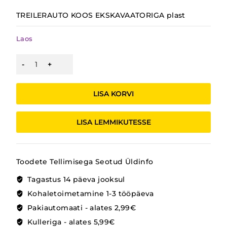
TREILERAUTO KOOS EKSKAVAATORIGA plast
Laos
TREILERAUTO
KOOS
EKSKAVAATORIGA
kogus
LISA KORVI
LISA LEMMIKUTESSE
Toodete Tellimisega Seotud Üldinfo
Tagastus 14 päeva jooksul
Kohaletoimetamine 1-3 tööpäeva
Pakiautomaati - alates 2,99€
Kulleriga - alates 5,99€