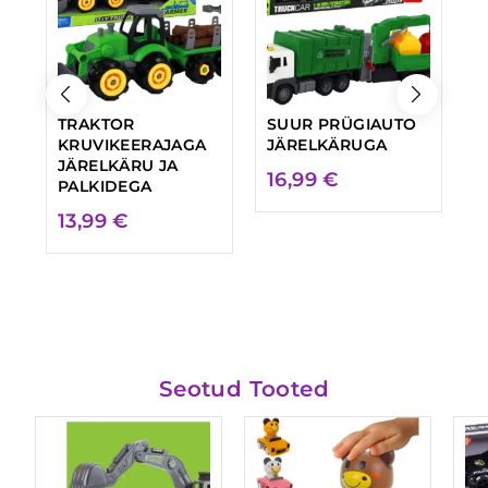
TRAKTOR
SUUR PRÜGIAUTO
T
KRUVIKEERAJAGA
JÄRELKÄRUGA
J
JÄRELKÄRU JA
V
16,99
€
PALKIDEGA
K
S
13,99
€
1
Seotud Tooted