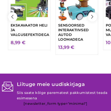
EKSKAVAATOR HELI
SENSOORSED
PO
JA
INTERAKTIIVSED
MU
VALGUSEFEKTIDEGA
AUTOD
VA
LOOMADEGA
8,99
€
10
13,99
€
Liituge meie uudiskirjaga
Siis saate kõige parematest pakkumistest teada
esimesena
[newsletter_form type="minimal"]