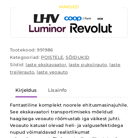
MAKSED
Tootekood:
991986
Kategooriad:
POISTELE
,
SÕIDUKID
Sildid:
laste ekskavaator
,
laste puksiirauto
,
laste
treilerauto
,
laste veoauto
Kirjeldus
Lisainfo
Fantastiline komplekt noorele ehitusmasinajuhile.
See ekskavaatori transportimiseks mõeldud
haagisega veoauto rõõmustab iga väikest juhti.
Veoauto katusel olevad heli- ja valgusefektidega
nupud võimaldavad realistlikumat