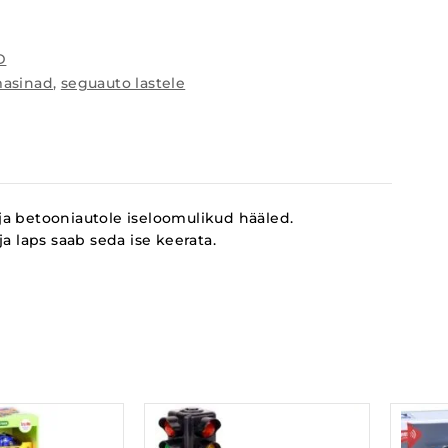
D
masinad
,
seguauto lastele
ja betooniautole iseloomulikud hääled.
a laps saab seda ise keerata.