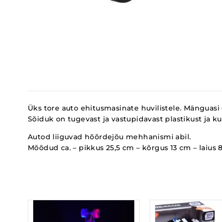
Üks tore auto ehitusmasinate huvilistele. Mänguasi
Sõiduk on tugevast ja vastupidavast plastikust ja k
Autod liiguvad hõõrdejõu mehhanismi abil.
Mõõdud ca. – pikkus 25,5 cm – kõrgus 13 cm – laius 