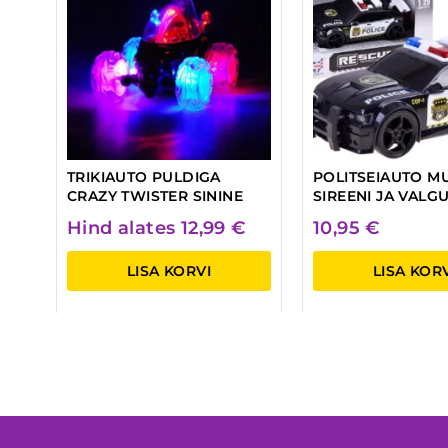
TRIKIAUTO PULDIGA
POLITSEIAUTO M
CRAZY TWISTER SININE
SIREENI JA VALG
Hind alates
12,99
€
10,95
€
LISA KORVI
LISA KOR