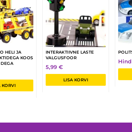
O HELI JA
INTERAKTIIVNE LASTE
POLIT
KTIDEGA KOOS
VALGUSFOOR
Hind
ODEGA
5,99
€
LISA KORVI
A KORVI