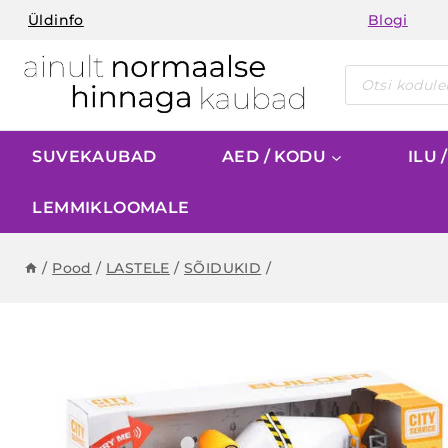
Skip
Üldinfo
Blogi
to
content
Products
search
SUVEKAUBAD
AED / KODU
ILU 
LEMMIKLOOMALE
/
Pood
/
LASTELE
/
SÕIDUKID
/