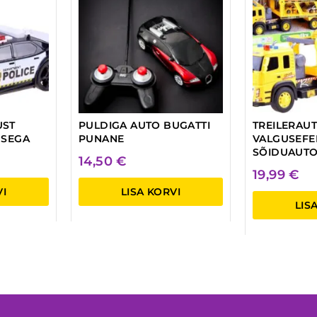
UST
PULDIGA AUTO BUGATTI
TREILERAUT
USEGA
PUNANE
VALGUSEFE
SÕIDUAUT
14,50
€
19,99
€
VI
LISA KORVI
LIS