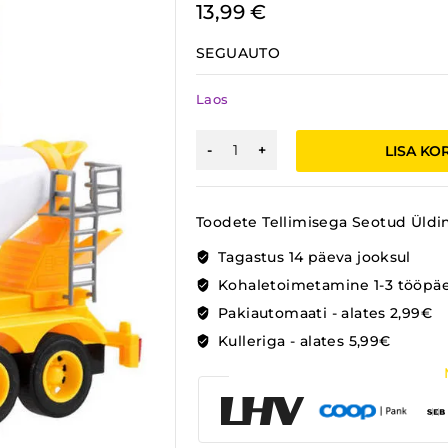
13,99
€
SEGUAUTO
Laos
BETOONIAUTO
LISA KO
kogus
Toodete Tellimisega Seotud Üldi
Tagastus 14 päeva jooksul
Kohaletoimetamine 1-3 tööpä
Pakiautomaati - alates 2,99€
Kulleriga - alates 5,99€