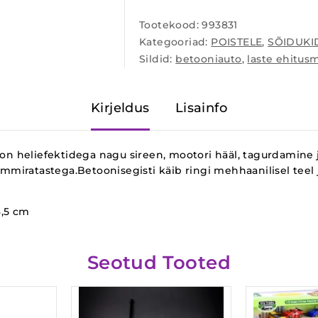
Tootekood:
993831
Kategooriad:
POISTELE
,
SÕIDUKI
Sildid:
betooniauto
,
laste ehitus
Kirjeldus
Lisainfo
 on heliefektidega nagu sireen, mootori hääl, tagurdamine 
ummiratastega.Betoonisegisti käib ringi mehhaanilisel teel j
8,5 cm
Seotud Tooted