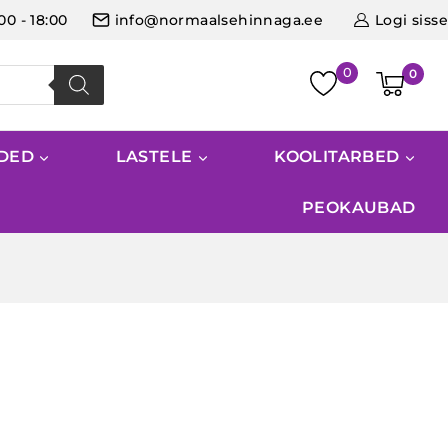
:00 - 18:00
info@normaalsehinnaga.ee
Logi sisse
0
IDED
LASTELE
KOOLITARBED
PEOKAUBAD