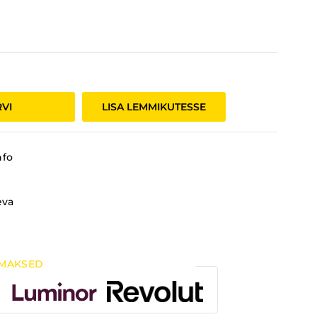
RVI
LISA LEMMIKUTESSE
nfo
eva
MAKSED