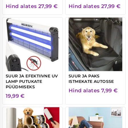
Hind alates
27,99
€
Hind alates
27,99
€
SUUR JA EFEKTIIVNE UV
SUUR JA PAKS
LAMP PUTUKATE
ISTMEKATE AUTOSSE
PÜÜDMISEKS
Hind alates
7,99
€
19,99
€