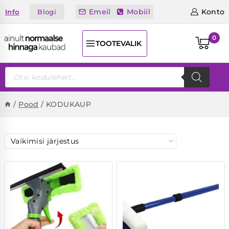
Skip
Emeil
Mobiil
Konto
Blogi
Info
to
content
0
TOOTEVALIK
Products
search
/
Pood
/
KODUKAUP