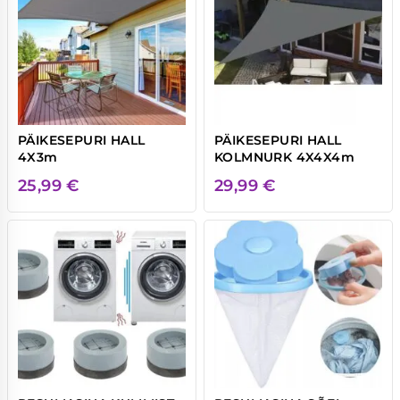
PÄIKESEPURI HALL
PÄIKESEPURI HALL
4X3m
KOLMNURK 4X4X4m
25,99
€
29,99
€