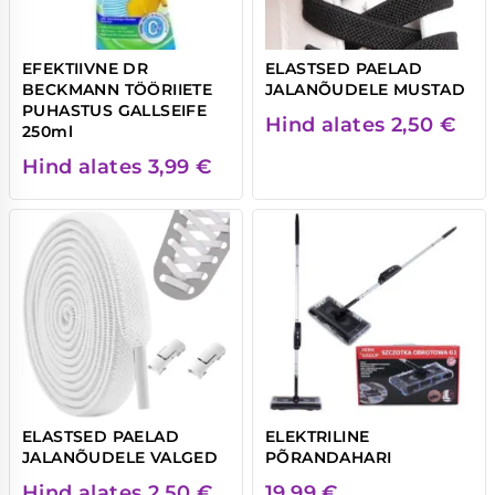
EFEKTIIVNE DR
ELASTSED PAELAD
BECKMANN TÖÖRIIETE
JALANÕUDELE MUSTAD
PUHASTUS GALLSEIFE
Hind alates
2,50
€
250ml
Hind alates
3,99
€
ELASTSED PAELAD
ELEKTRILINE
JALANÕUDELE VALGED
PÕRANDAHARI
Hind alates
2,50
€
19,99
€