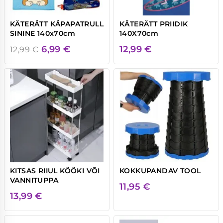
KÄTERÄTT KÄPAPATRULL
KÄTERÄTT PRIIDIK
SININE 140x70cm
140X70cm
Algne
Praegune
6,99
€
12,99
€
12,99
€
hind
hind
oli:
on:
12,99 €.
6,99 €.
KITSAS RIIUL KÖÖKI VÕI
KOKKUPANDAV TOOL
VANNITUPPA
11,95
€
13,99
€