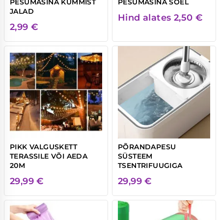
PESUMASINA KUMMIST
PESUMASINA SÕEL
JALAD
Hind alates
2,50
€
2,99
€
PIKK VALGUSKETT
PÕRANDAPESU
TERASSILE VÕI AEDA
SÜSTEEM
20M
TSENTRIFUUGIGA
29,99
€
29,99
€