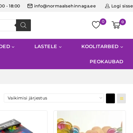
:00 - 18:00
info@normaalsehinnaga.ee
Logi sisse
0
IDED
LASTELE
KOOLITARBED
PEOKAUBAD