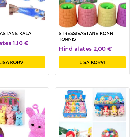
VASTANE KALA
STRESSIVASTANE KONN
TORNIS
lates
1,10
€
Hind alates
2,00
€
LISA KORVI
LISA KORVI