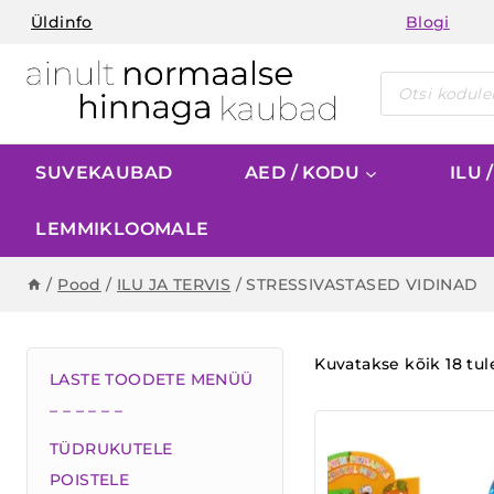
Skip
Üldinfo
Blogi
to
content
Products
search
SUVEKAUBAD
AED / KODU
ILU 
LEMMIKLOOMALE
/
Pood
/
ILU JA TERVIS
/
STRESSIVASTASED VIDINAD
Kuvatakse kõik 18 tu
LASTE TOODETE MENÜÜ
– – – – – –
TÜDRUKUTELE
POISTELE