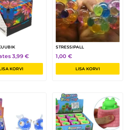
KUUBIK
STRESSIPALL
lates
3,99
€
1,00
€
LISA KORVI
LISA KORVI