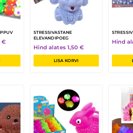
IPPUV
STRESSIVASTANE
STRESSI
ELEVANDIPOEG
0
€
Hind a
Hind alates
1,50
€
I
LISA KORVI