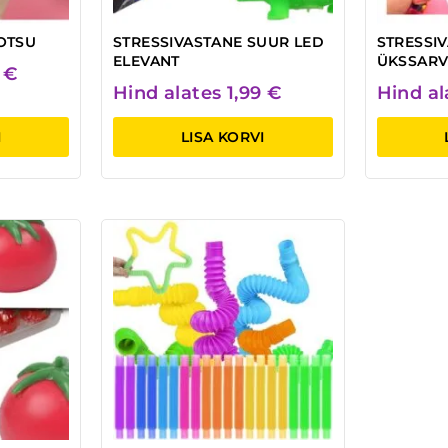
OTSU
STRESSIVASTANE SUUR LED
STRESSI
ELEVANT
ÜKSSARV
5
€
Hind alates
1,99
€
Hind a
I
LISA KORVI