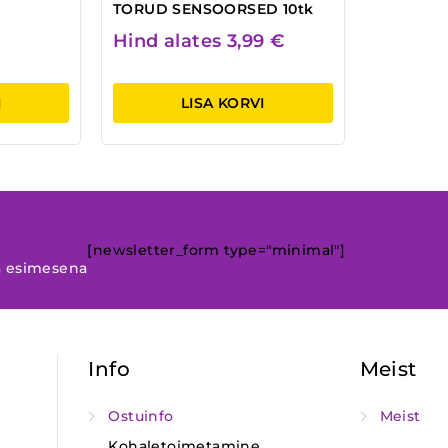
TORUD SENSOORSED 10tk
Hind alates
3,99
€
I
LISA KORVI
[newsletter_form type="minimal"]
a esimesena
Info
Meist
Ostuinfo
Meist
Kohaletoimetamine