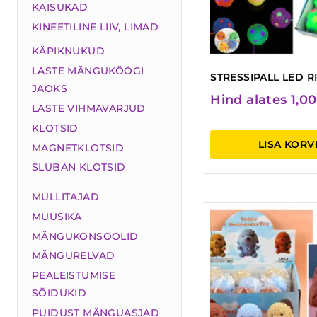
KAISUKAD
KINEETILINE LIIV, LIMAD
KÄPIKNUKUD
LASTE MÄNGUKÖÖGI
STRESSIPALL LED R
JAOKS
Hind alates
1,0
LASTE VIHMAVARJUD
KLOTSID
LISA KORV
MAGNETKLOTSID
SLUBAN KLOTSID
MULLITAJAD
MUUSIKA
MÄNGUKONSOOLID
MÄNGURELVAD
PEALEISTUMISE
SÕIDUKID
PUIDUST MÄNGUASJAD