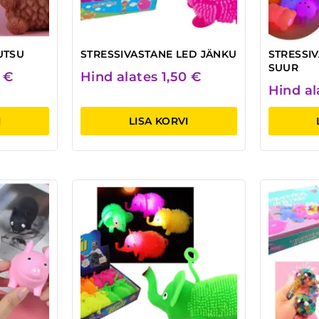
UTSU
STRESSIVASTANE LED JÄNKU
STRESSI
SUUR
0
€
Hind alates
1,50
€
Hind a
I
LISA KORVI