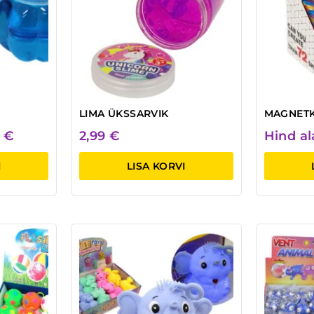
LIMA ÜKSSARVIK
MAGNET
0
€
2,99
€
Hind a
I
LISA KORVI