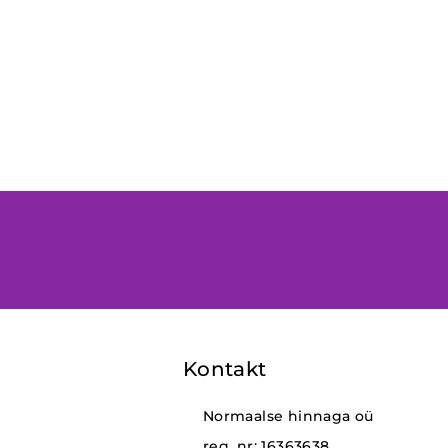
Kontakt
Normaalse hinnaga oü
reg. nr: 16363638