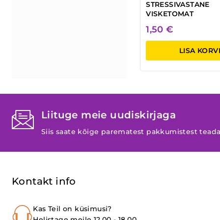
STRESSIVASTANE
VISKETOMAT
1,50
€
LISA KORV
Liituge meie uudiskirjaga
Siis saate kõige parematest pakkumistest tead
Kontakt info
Kas Teil on küsimusi?
Helistage meile 12.00 - 18.00