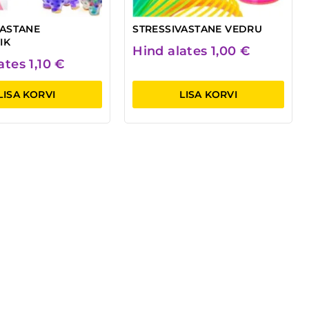
VASTANE
STRESSIVASTANE VEDRU
IK
Hind alates
1,00
€
lates
1,10
€
LISA KORVI
LISA KORVI