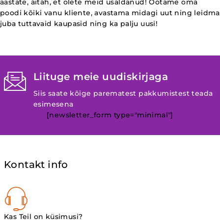
aastate, aitäh, et olete meid usaldanud! Ootame oma
poodi kõiki vanu kliente, avastama midagi uut ning leidma
juba tuttavaid kaupasid ning ka palju uusi!
Liituge meie uudiskirjaga
Siis saate kõige parematest pakkumistest teada
esimesena
[newsletter_form type="minimal"]
Kontakt info
Kas Teil on küsimusi?