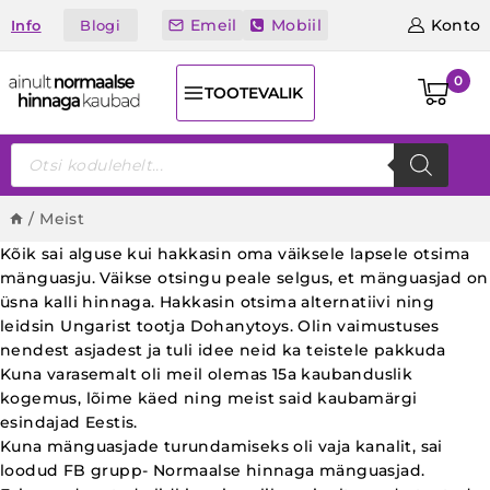
Skip
Emeil
Mobiil
Konto
Blogi
Info
to
content
0
TOOTEVALIK
Products
search
/
Meist
Kõik sai alguse kui hakkasin oma väiksele lapsele otsima
mänguasju. Väikse otsingu peale selgus, et mänguasjad on
üsna kalli hinnaga. Hakkasin otsima alternatiivi ning
leidsin Ungarist tootja Dohanytoys. Olin vaimustuses
nendest asjadest ja tuli idee neid ka teistele pakkuda
Kuna varasemalt oli meil olemas 15a kaubanduslik
kogemus, lõime käed ning meist said kaubamärgi
esindajad Eestis.
Kuna mänguasjade turundamiseks oli vaja kanalit, sai
loodud FB grupp- Normaalse hinnaga mänguasjad.