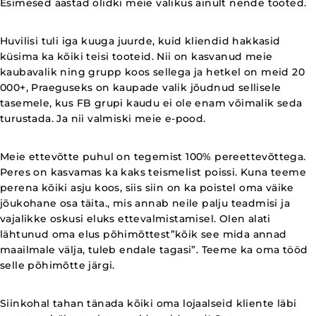
Esimesed aastad olidki meie valikus ainult nende tooted.
Huvilisi tuli iga kuuga juurde, kuid kliendid hakkasid
küsima ka kõiki teisi tooteid. Nii on kasvanud meie
kaubavalik ning grupp koos sellega ja hetkel on meid 20
000+, Praeguseks on kaupade valik jõudnud sellisele
tasemele, kus FB grupi kaudu ei ole enam võimalik seda
turustada. Ja nii valmiski meie e-pood.
Meie ettevõtte puhul on tegemist 100% pereettevõttega.
Peres on kasvamas ka kaks teismelist poissi. Kuna teeme
perena kõiki asju koos, siis siin on ka poistel oma väike
jõukohane osa täita., mis annab neile palju teadmisi ja
vajalikke oskusi eluks ettevalmistamisel. Olen alati
lähtunud oma elus põhimõttest”kõik see mida annad
maailmale välja, tuleb endale tagasi”. Teeme ka oma tööd
selle põhimõtte järgi.
Siinkohal tahan tänada kõiki oma lojaalseid kliente läbi