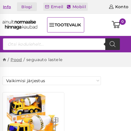
Skip
Emeil
Mobiil
Konto
Blogi
Info
to
content
0
TOOTEVALIK
Products
search
/
Pood
/
seguauto lastele