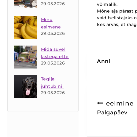
29.05.2026
võimalik.
Mõne aja pärast p
vaid helistajaks 
Minu
kes arvas, et rää
esimene
29.05.2026
kaubanduslik
kogemus-
mida teha
Mida suvel
kahe kasti
lastega ette
Anni
29.05.2026
banaanidega
võtta? Tulge
?
lastefestivalil
e!
Tegijal
juhtub nii
29.05.2026
mõndagi…..
Navigeer
eelmine
Palgapäev