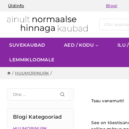
Skip
Üldinfo
Blogi
to
content
Products
search
SUVEKAUBAD
AED / KODU
ILU 
LEMMIKLOOMALE
/
HUUMORINURK
/
Otsi:
Tsau vanamutt!
Blogi Kategooriad
See on tõestisün
HUUMORINURK
selline mõnus nos