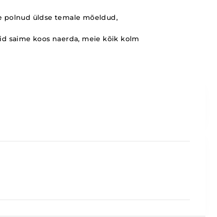
õne polnud üldse temale mõeldud,
vaid saime koos naerda, meie kõik kolm