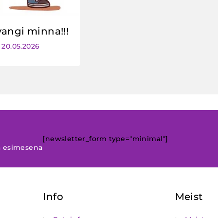
vangi minna!!!
20.05.2026
[newsletter_form type="minimal"]
a esimesena
Info
Meist