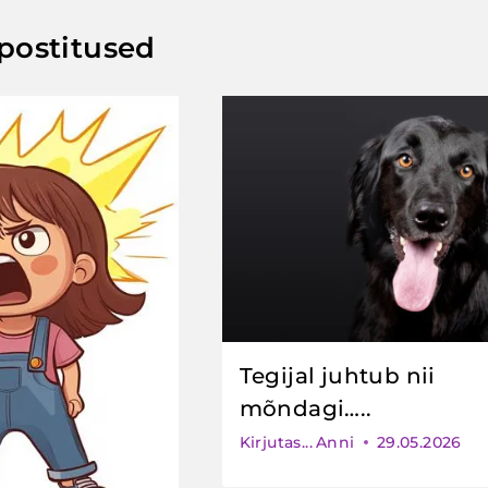
postitused
Tegijal juhtub nii
mõndagi…..
Kirjutas...
Anni
29.05.2026