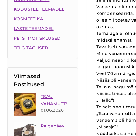
Vanaema oli minu 
KODUSTEL TEEMADEL
kompenseerida,
KOSMEETIKA
olles nii toetav
olemas.
LASTE TEEMADEL
Tema aga ei olnud
PETSI MÕTISKLUSED
midagi enamat.
Tavaliselt vanae
TELGITAGUSED
Minu vanaema see
Paljud naabrid k
ja igati nooruslik
Veel 70 a mängis 
Viimased
Niisiis oli vanae
Postitused
Tol ajal nagu mäl
Niisiis, tirises 
TSAU
„ Hallo“!
VANAMUTT!
Teiselt poolt toru
01.06.2026
„Tsau vanamutt, 
Vanaema oli häm
Palgapäev
„Misasja?“
Nüüdseks sai heli