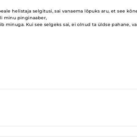
eale helistaja selgitusi, sai vanaema lõpuks aru, et see k
oli minu pinginaaber,
gib minuga. Kui see selgeks sai, ei olnud ta üldse pahane, 
imine