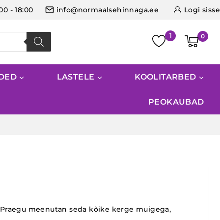
:00 - 18:00
info@normaalsehinnaga.ee
Logi sisse
0
IDED
LASTELE
KOOLITARBED
PEOKAUBAD
lin. Praegu meenutan seda kõike kerge muigega,