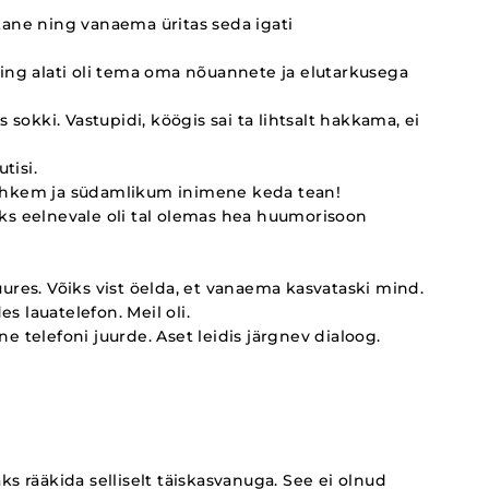
stane ning vanaema üritas seda igati
ing alati oli tema oma nõuannete ja elutarkusega
sokki. Vastupidi, köögis sai ta lihtsalt hakkama, ei
tisi.
lahkem ja südamlikum inimene keda tean!
ks eelnevale oli tal olemas hea huumorisoon
juures. Võiks vist öelda, et vanaema kasvataski mind.
s lauatelefon. Meil oli.
ne telefoni juurde. Aset leidis järgnev dialoog.
aks rääkida selliselt täiskasvanuga. See ei olnud