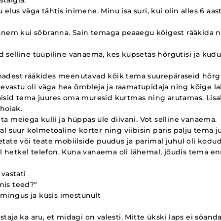
elus väga tähtis inimene. Minu isa suri, kui olin alles 6 aa
 vanem kui sõbranna. Sain temaga peaaegu kõigest rääkida n
 selline tüüpiline vanaema, kes küpsetas hõrgutisi ja kudus 
madest rääkides meenutavad kõik tema suurepäraseid hõrgu
vastu oli väga hea õmbleja ja raamatupidaja ning kõige 
äisid tema juures oma muresid kurtmas ning arutamas. Lisa
 hoiak.
ta meiega kulli ja hüppas üle diivani. Vot selline vanaema.
mal suur kolmetoaline korter ning viibisin päris palju tema 
etate või teate mobiilside puudus ja parimal juhul oli kodude
ühel hetkel telefon. Kuna vanaema oli lähemal, jõudis tema en
 vastati
mis teed?“
mingus ja küsis imestunult
staja ka aru, et midagi on valesti. Mitte ükski laps ei söand