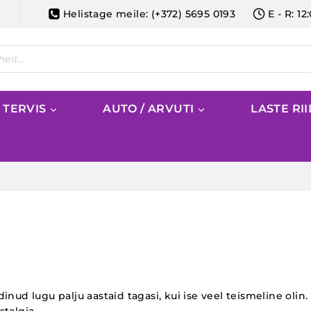
Helistage meile: (+372) 5695 0193
E - R: 12
/ TERVIS
AUTO / ARVUTI
LASTE RI
dinud lugu palju aastaid tagasi, kui ise veel teismeline o
talgia.