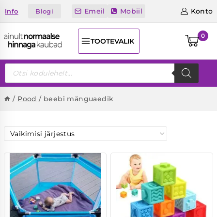
Skip
Emeil
Mobiil
Konto
Blogi
Info
to
content
0
TOOTEVALIK
Products
search
/
Pood
/
beebi mänguaedik