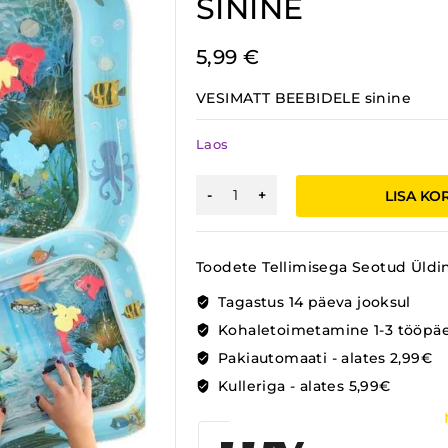
SININE
5,99
€
VESIMATT BEEBIDELE sinine
Laos
SENSOORNE
LISA KO
VEEMATT
BEEBIDELE
SININE
Toodete Tellimisega Seotud Üldi
kogus
Tagastus 14 päeva jooksul
Kohaletoimetamine 1-3 tööpä
Pakiautomaati - alates 2,99€
Kulleriga - alates 5,99€