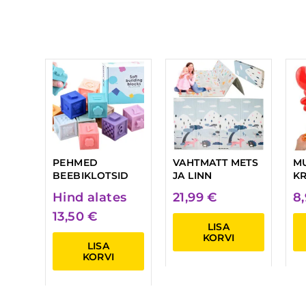
PEHMED
VAHTMATT METS
M
BEEBIKLOTSID
JA LINN
KR
Hind alates
21,99
€
8
13,50
€
LISA
KORVI
LISA
KORVI