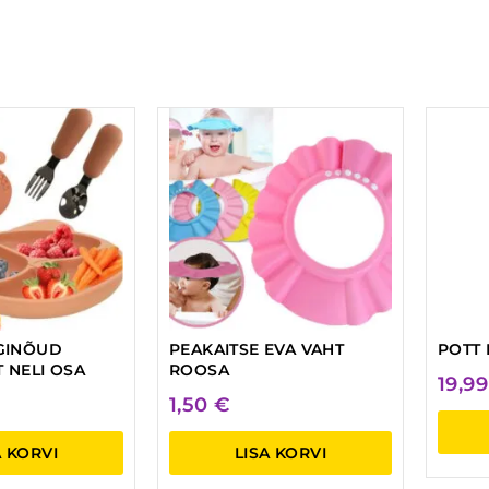
GINÕUD
PEAKAITSE EVA VAHT
POTT
T NELI OSA
ROOSA
19,9
1,50
€
A KORVI
LISA KORVI