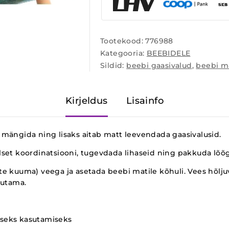
Tootekood:
776988
Kategooria:
BEEBIDELE
Sildid:
beebi gaasivalud
,
beebi m
Kirjeldus
Lisainfo
il mängida ning lisaks aitab matt leevendada gaasivalusid.
set koordinatsiooni, tugevdada lihaseid ning pakkuda lõõga
itte kuuma) veega ja asetada beebi matile kõhuli. Vees hõlj
jutama.
vaseks kasutamiseks