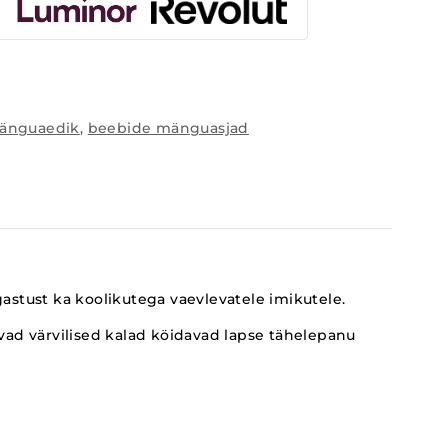
änguaedik
,
beebide mänguasjad
stust ka koolikutega vaevlevatele imikutele.
uvad värvilised kalad köidavad lapse tähelepanu