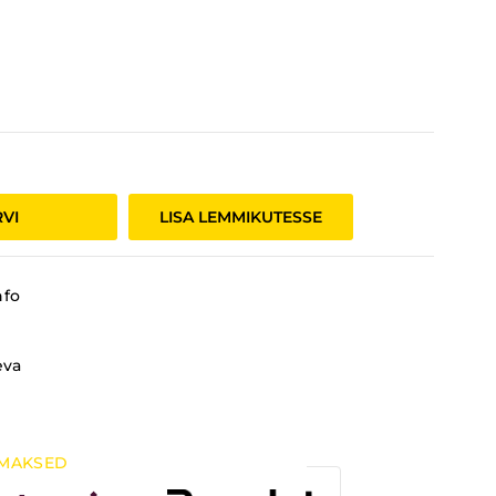
RVI
LISA LEMMIKUTESSE
nfo
eva
MAKSED