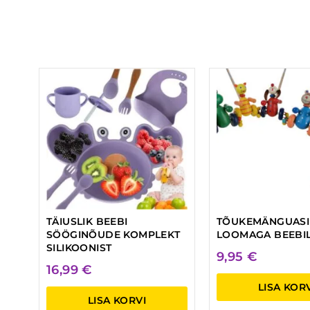
TÄIUSLIK BEEBI
TÕUKEMÄNGUASI
SÖÖGINÕUDE KOMPLEKT
LOOMAGA BEEBI
SILIKOONIST
9,95
€
16,99
€
LISA KOR
LISA KORVI