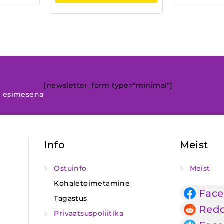
[newsletter_form type="minimal"]
a esimesena
Info
Meist
Ostuinfo
Meist
Kohaletoimetamine
Fac
Tagastus
Redd
Privaatsuspoliitika