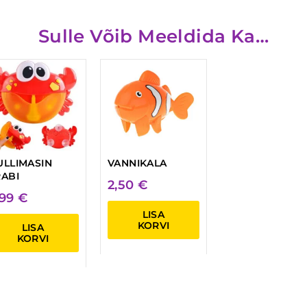
Sulle Võib Meeldida Ka…
ULLIMASIN
VANNIKALA
ABI
2,50
€
,99
€
LISA
KORVI
LISA
KORVI