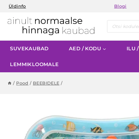
Skip
Üldinfo
Blogi
to
content
Products
search
SUVEKAUBAD
AED / KODU
ILU 
LEMMIKLOOMALE
/
Pood
/
BEEBIDELE
/