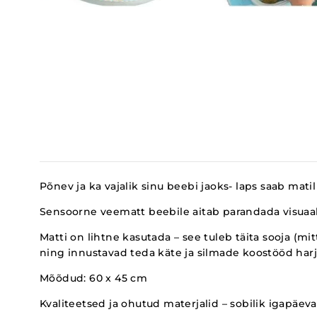
Põnev ja ka vajalik sinu beebi jaoks- laps saab mat
Sensoorne veematt beebile aitab parandada visuaal
Matti on lihtne kasutada – see tuleb täita sooja (m
ning innustavad teda käte ja silmade koostööd har
Mõõdud: 60 x 45 cm
Kvaliteetsed ja ohutud materjalid – sobilik igapäe