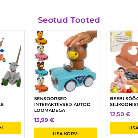
Seotud Tooted
SENSOORSED
BEEBI SÖÖ
LE
INTERAKTIIVSED AUTOD
SILIKOONIS
LOOMADEGA
12,50
€
13,99
€
VI
LIS
LISA KORVI