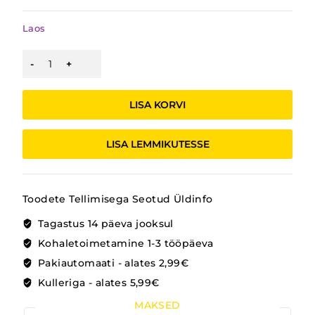
Laos
PÕRANDAPESU
SÜSTEEM
TSENTRIFUUGIGA
kogus
LISA KORVI
LISA LEMMIKUTESSE
Toodete Tellimisega Seotud Üldinfo
Tagastus 14 päeva jooksul
Kohaletoimetamine 1-3 tööpäeva
Pakiautomaati - alates 2,99€
Kulleriga - alates 5,99€
MAKSED