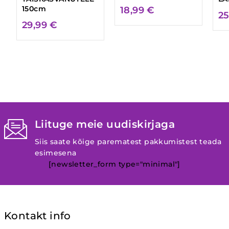
150cm
18,99
€
2
29,99
€
Liituge meie uudiskirjaga
Siis saate kõige parematest pakkumistest teada
esimesena
[newsletter_form type="minimal"]
Kontakt info