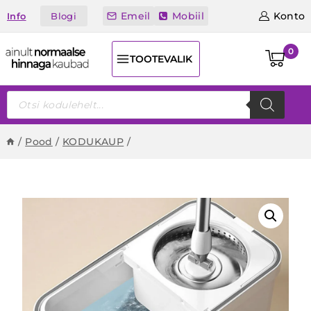
Skip
Emeil
Mobiil
Konto
Blogi
Info
to
content
0
TOOTEVALIK
Products
search
/
Pood
/
KODUKAUP
/