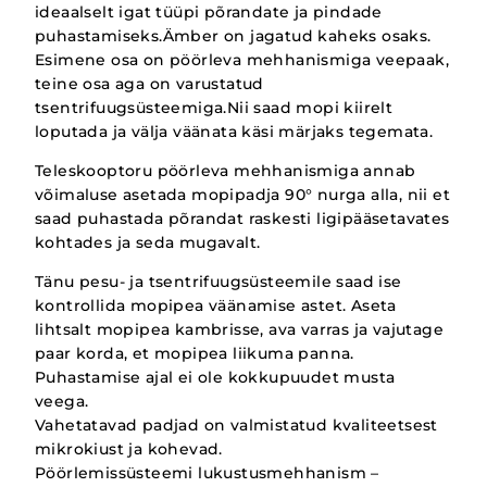
ideaalselt igat tüüpi põrandate ja pindade
puhastamiseks.Ämber on jagatud kaheks osaks.
Esimene osa on pöörleva mehhanismiga veepaak,
teine osa aga on varustatud
tsentrifuugsüsteemiga.Nii saad mopi kiirelt
loputada ja välja väänata käsi märjaks tegemata.
Teleskooptoru pöörleva mehhanismiga annab
võimaluse asetada mopipadja 90° nurga alla, nii et
saad puhastada põrandat raskesti ligipääsetavates
kohtades ja seda mugavalt.
Tänu pesu- ja tsentrifuugsüsteemile saad ise
kontrollida mopipea väänamise astet. Aseta
lihtsalt mopipea kambrisse, ava varras ja vajutage
paar korda, et mopipea liikuma panna.
Puhastamise ajal ei ole kokkupuudet musta
veega.
Vahetatavad padjad on valmistatud kvaliteetsest
mikrokiust ja kohevad.
Pöörlemissüsteemi lukustusmehhanism –