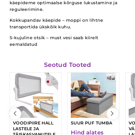
käepideme optimaalse kõrguse lukustamine ja
reguleerimine.
Kokkupandav käepide – moppi on lihtne
transportida ükskõik kuhu.
S-kujuline otsik – must vesi saab kiirelt
eemaldatud
Seotud Tooted
VOODIPIIRE HALL
SUUR PUF TUMBA
VO
LASTELE JA
VÄ
Hind alates
TÄISKASVANUTELE
LA