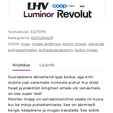
Tootekood:
3327079
Kategooria:
KODUKAUP
Sildid:
mop
,
mopp ämbriga
,
parim mopp
,
põranda
puhastamiseks
,
puhastussüsteem
,
turbo mopp
Kirjeldus
Lisainfo
Suurepärane abivahend igas kodus, aga eriti
oluline just vanemate inimeste puhul. Kui otsid
head ja praktilist kingitust emale või vanaemale,
on see super leid!
Pöörlev mopp on sensatsiooniline seade nii kuiva
kui ka märja puhastamiseks. See on äärmiselt
kerge, käepärane ja mugav kasutada. See sobib