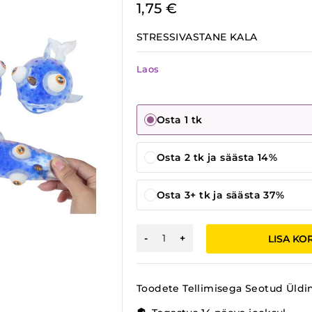
1,75
€
STRESSIVASTANE KALA
Laos
Osta 1 tk
Osta 2 tk ja säästa 14%
Osta 3+ tk ja säästa 37%
STRESSIVASTANE
LISA KO
KALA
kogus
Toodete Tellimisega Seotud Üldi