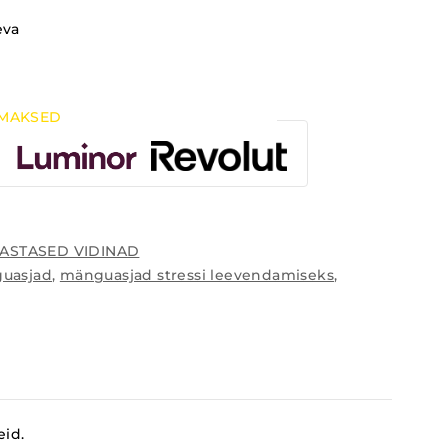
eva
MAKSED
VASTASED VIDINAD
guasjad
,
mänguasjad stressi leevendamiseks
,
eid.