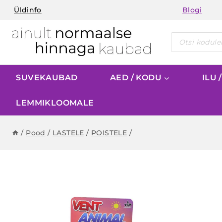
Skip
Üldinfo
Blogi
to
content
Products
search
SUVEKAUBAD
AED / KODU
ILU 
LEMMIKLOOMALE
/
Pood
/
LASTELE
/
POISTELE
/