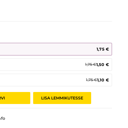
1,75
€
1,50
€
1,75
€
1,10
€
1,75
€
RVI
LISA LEMMIKUTESSE
nfo