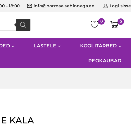
:00 - 18:00
info@normaalsehinnaga.ee
Logi sisse
0
IDED
LASTELE
KOOLITARBED
PEOKAUBAD
NE KALA