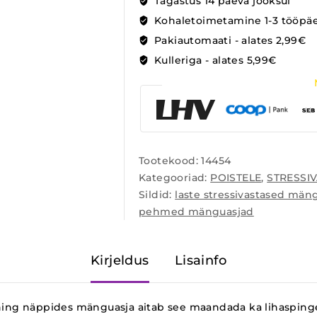
Tagastus 14 päeva jooksul
Kohaletoimetamine 1-3 tööpä
Pakiautomaati - alates 2,99€
Kulleriga - alates 5,99€
Tootekood:
14454
Kategooriad:
POISTELE
,
STRESSI
Sildid:
laste stressivastased män
pehmed mänguasjad
Kirjeldus
Lisainfo
 ning näppides mänguasja aitab see maandada ka lihasping