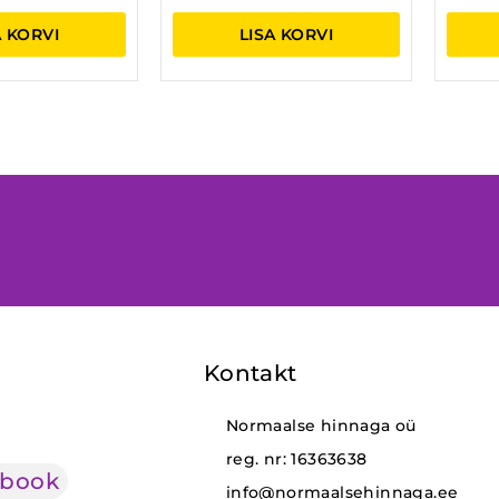
A KORVI
LISA KORVI
Kontakt
Normaalse hinnaga oü
reg. nr: 16363638
ebook
info@normaalsehinnaga.ee