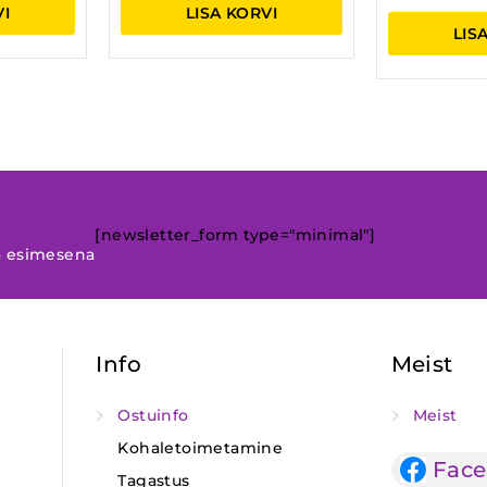
VI
LISA KORVI
LIS
[newsletter_form type="minimal"]
a esimesena
Info
Meist
Ostuinfo
Meist
Kohaletoimetamine
Fac
Tagastus