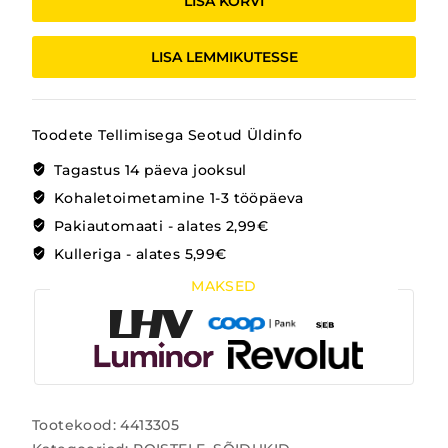
LISA KORVI
LISA LEMMIKUTESSE
Toodete Tellimisega Seotud Üldinfo
Tagastus 14 päeva jooksul
Kohaletoimetamine 1-3 tööpäeva
Pakiautomaati - alates 2,99€
Kulleriga - alates 5,99€
MAKSED
Tootekood:
4413305