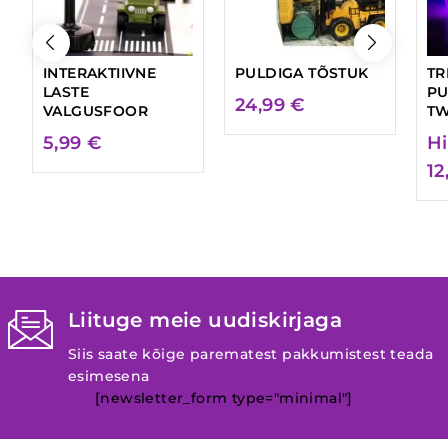
INTERAKTIIVNE
PULDIGA TÕSTUK
TR
LASTE
PU
24,99
€
VALGUSFOOR
TW
5,99
€
Hi
12
Liituge meie uudiskirjaga
Siis saate kõige parematest pakkumistest teada
esimesena
[newsletter_form type="minimal"]