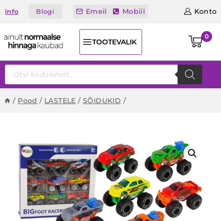
Skip
Emeil
Mobiil
Konto
Blogi
Info
to
content
0
TOOTEVALIK
Products
search
/
Pood
/
LASTELE
/
SÕIDUKID
/