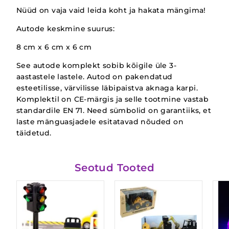
Nüüd on vaja vaid leida koht ja hakata mängima!
Autode keskmine suurus:
8 cm x 6 cm x 6 cm
See autode komplekt sobib kõigile üle 3-
aastastele lastele. Autod on pakendatud
esteetilisse, värvilisse läbipaistva aknaga karpi.
Komplektil on CE-märgis ja selle tootmine vastab
standardile EN 71. Need sümbolid on garantiiks, et
laste mänguasjadele esitatavad nõuded on
täidetud.
Seotud Tooted