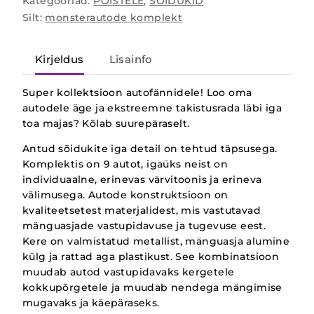
Kategooriad:
POISTELE
,
SÕIDUKID
Silt:
monsterautode komplekt
Kirjeldus
Lisainfo
Super kollektsioon autofännidele! Loo oma
autodele äge ja ekstreemne takistusrada läbi iga
toa majas? Kõlab suurepäraselt.
Antud sõidukite iga detail on tehtud täpsusega.
Komplektis on 9 autot, igaüks neist on
individuaalne, erinevas värvitoonis ja erineva
välimusega. Autode konstruktsioon on
kvaliteetsetest materjalidest, mis vastutavad
mänguasjade vastupidavuse ja tugevuse eest.
Kere on valmistatud metallist, mänguasja alumine
külg ja rattad aga plastikust. See kombinatsioon
muudab autod vastupidavaks kergetele
kokkupõrgetele ja muudab nendega mängimise
mugavaks ja käepäraseks.