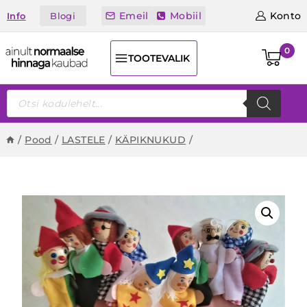
Skip
Emeil
Mobiil
Konto
Blogi
Info
to
content
0
TOOTEVALIK
Products
search
/
Pood
/
LASTELE
/
KÄPIKNUKUD
/