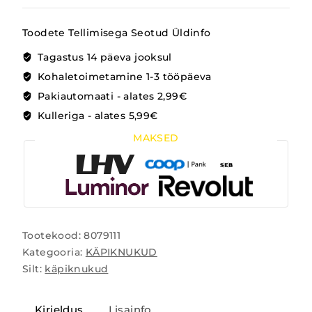
Toodete Tellimisega Seotud Üldinfo
Tagastus 14 päeva jooksul
Kohaletoimetamine 1-3 tööpäeva
Pakiautomaati - alates 2,99€
Kulleriga - alates 5,99€
MAKSED
Tootekood:
8079111
Kategooria:
KÄPIKNUKUD
Silt:
käpiknukud
Kirjeldus
Lisainfo