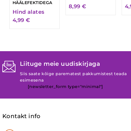
HÄÄLEFEKTIDEGA
8,99
€
4
Hind alates
4,99
€
Liituge meie uudiskirjaga
Siis saate kõige parematest pakkumistest teada
esimesena
[newsletter_form type="minimal"]
Kontakt info