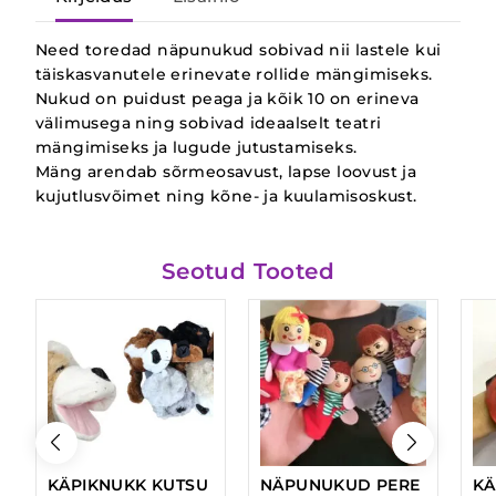
Need toredad näpunukud sobivad nii lastele kui
täiskasvanutele erinevate rollide mängimiseks.
Nukud on puidust peaga ja kõik 10 on erineva
välimusega ning sobivad ideaalselt teatri
mängimiseks ja lugude jutustamiseks.
Mäng arendab sõrmeosavust, lapse loovust ja
kujutlusvõimet ning kõne- ja kuulamisoskust.
Seotud Tooted
KÄPIKNUKK KUTSU
NÄPUNUKUD PERE
KÄ