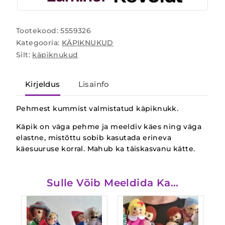
Tootekood:
5559326
Kategooria:
KÄPIKNUKUD
Silt:
käpiknukud
Kirjeldus
Lisainfo
Pehmest kummist valmistatud käpiknukk.
Käpik on väga pehme ja meeldiv käes ning väga
elastne, mistõttu sobib kasutada erineva
käesuuruse korral. Mahub ka täiskasvanu kätte.
Sulle Võib Meeldida Ka…