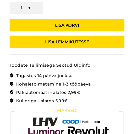
KÄPIKNUKK
KROKODILL
kogus
LISA KORVI
LISA LEMMIKUTESSE
Toodete Tellimisega Seotud Üldinfo
Tagastus 14 päeva jooksul
Kohaletoimetamine 1-3 tööpäeva
Pakiautomaati - alates 2,99€
Kulleriga - alates 5,99€
MAKSED