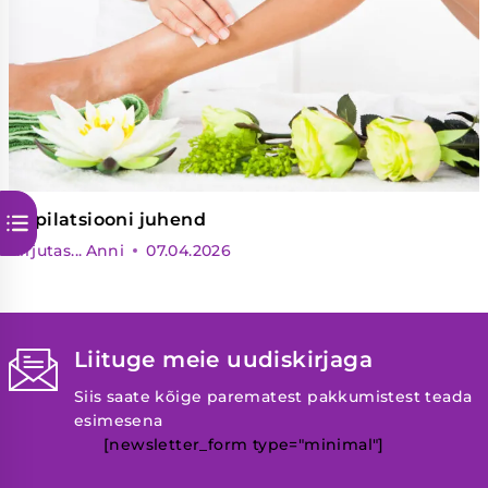
Depilatsiooni juhend
Kirjutas...
Anni
07.04.2026
Liituge meie uudiskirjaga
Siis saate kõige parematest pakkumistest teada
esimesena
[newsletter_form type="minimal"]