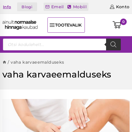
Skip
Emeil
Mobiil
Konto
Blogi
Info
to
content
0
TOOTEVALIK
Products
search
/
vaha karvaeemalduseks
vaha karvaeemalduseks