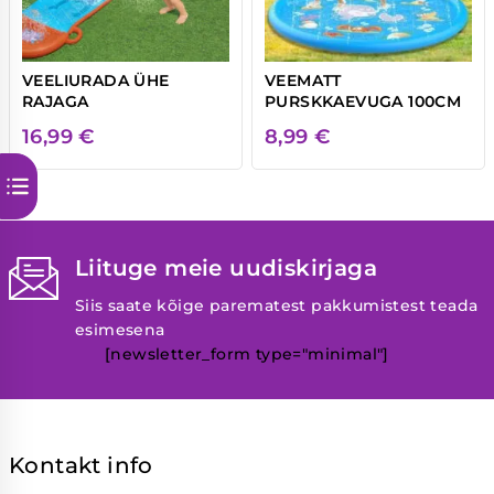
VEELIURADA ÜHE
VEEMATT
RAJAGA
PURSKKAEVUGA 100CM
16,99
€
8,99
€
Liituge meie uudiskirjaga
Siis saate kõige parematest pakkumistest teada
esimesena
[newsletter_form type="minimal"]
Kontakt info