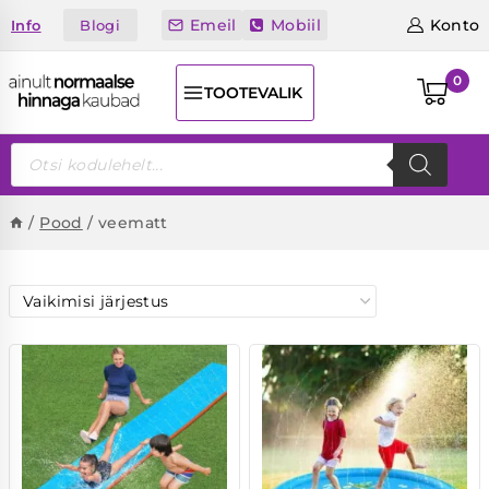
Skip
Emeil
Mobiil
Konto
Blogi
Info
to
content
0
TOOTEVALIK
Products
search
/
Pood
/
veematt