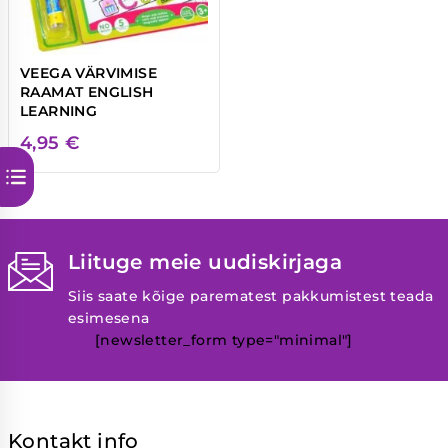
VEEGA VÄRVIMISE
RAAMAT ENGLISH
LEARNING
4,95
€
Liituge meie uudiskirjaga
Siis saate kõige parematest pakkumistest teada
esimesena
[newsletter_form type="minimal"]
Kontakt info