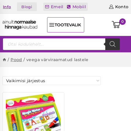
Skip
Emeil
Mobiil
Konto
Blogi
Info
to
content
0
TOOTEVALIK
Products
search
/
Pood
/
veega värviraamatud lastele