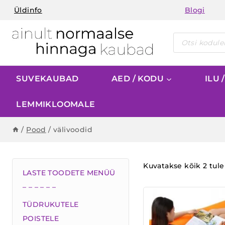
Skip
Üldinfo
Blogi
to
content
Products
search
SUVEKAUBAD
AED / KODU
ILU 
LEMMIKLOOMALE
/
Pood
/
välivoodid
Kuvatakse kõik 2 tul
LASTE TOODETE MENÜÜ
– – – – – –
TÜDRUKUTELE
POISTELE