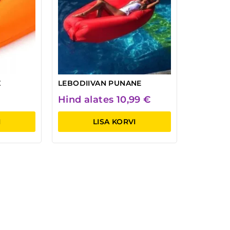
Ž
LEBODIIVAN PUNANE
Hind alates
10,99
€
I
LISA KORVI