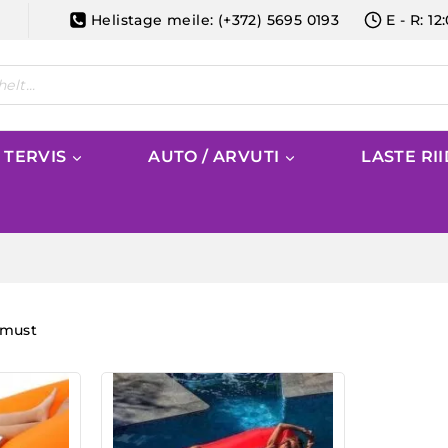
Helistage meile: (+372) 5695 0193
E - R: 12
/ TERVIS
AUTO / ARVUTI
LASTE RI
emust