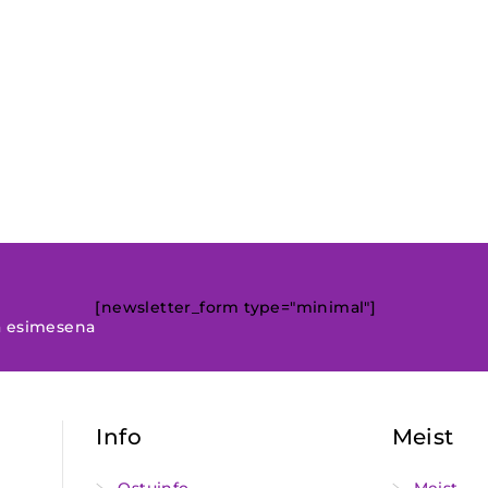
[newsletter_form type="minimal"]
a esimesena
Info
Meist