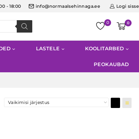
:00 - 18:00
info@normaalsehinnaga.ee
Logi sisse
0
IDED
LASTELE
KOOLITARBED
PEOKAUBAD