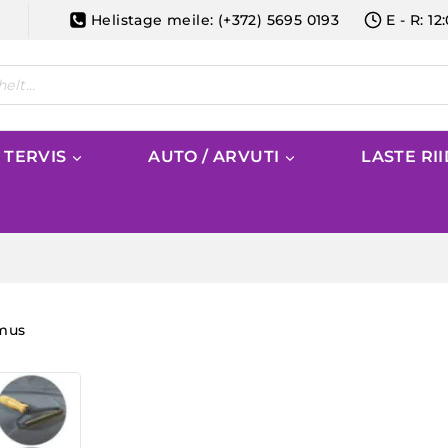
Helistage meile: (+372) 5695 0193
E - R: 12
/ TERVIS
AUTO / ARVUTI
LASTE RI
emus