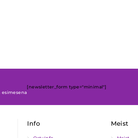
[newsletter_form type="minimal"]
a esimesena
Info
Meist