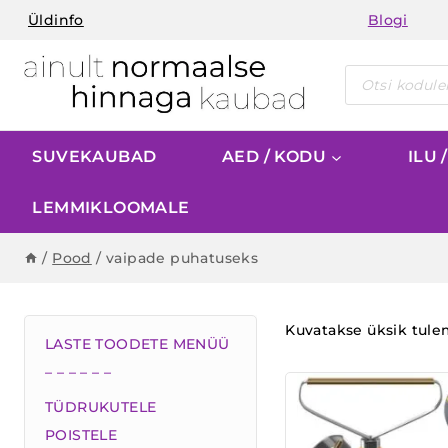
Skip
Üldinfo
Blogi
to
content
Products
search
SUVEKAUBAD
AED / KODU
ILU 
LEMMIKLOOMALE
/
Pood
/
vaipade puhatuseks
Kuvatakse üksik tul
LASTE TOODETE MENÜÜ
– – – – – –
TÜDRUKUTELE
POISTELE