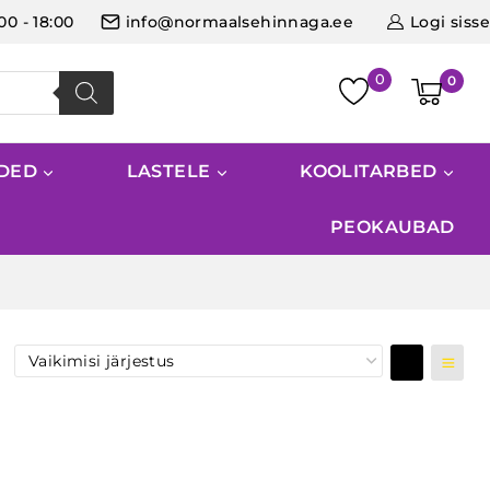
:00 - 18:00
info@normaalsehinnaga.ee
Logi sisse
0
IDED
LASTELE
KOOLITARBED
PEOKAUBAD