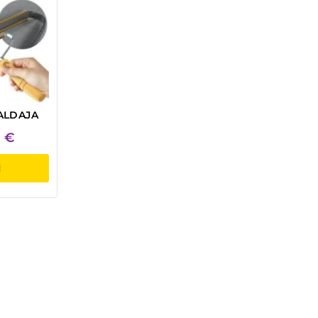
ALDAJA
9
€
I