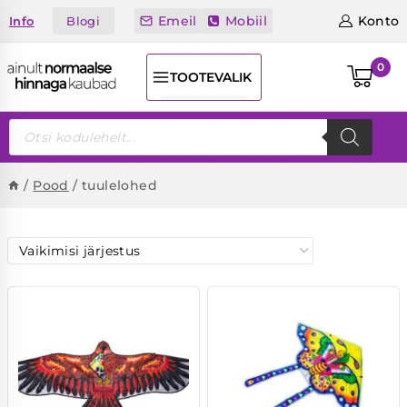
Skip
Emeil
Mobiil
Konto
Blogi
Info
to
content
0
TOOTEVALIK
Products
search
/
Pood
/
tuulelohed