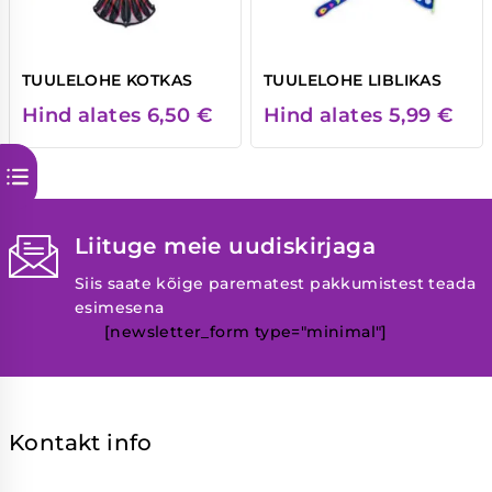
TUULELOHE KOTKAS
TUULELOHE LIBLIKAS
Hind alates
6,50
€
Hind alates
5,99
€
Liituge meie uudiskirjaga
Siis saate kõige parematest pakkumistest teada
esimesena
[newsletter_form type="minimal"]
Kontakt info