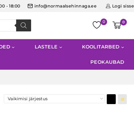
:00 - 18:00
info@normaalsehinnaga.ee
Logi sisse
0
IDED
LASTELE
KOOLITARBED
PEOKAUBAD