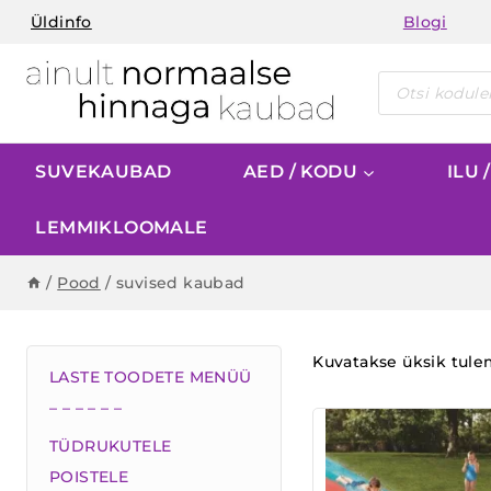
Skip
Üldinfo
Blogi
to
content
Products
search
SUVEKAUBAD
AED / KODU
ILU 
LEMMIKLOOMALE
/
Pood
/
suvised kaubad
Kuvatakse üksik tul
LASTE TOODETE MENÜÜ
– – – – – –
TÜDRUKUTELE
POISTELE