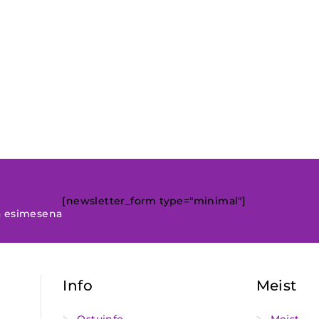
[newsletter_form type="minimal"]
a esimesena
Info
Meist