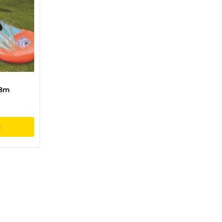
88m
I