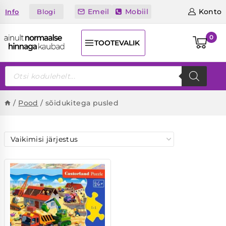
Skip
Emeil
Mobiil
Konto
Blogi
Info
to
content
0
TOOTEVALIK
Products
search
/
Pood
/
sõidukitega pusled