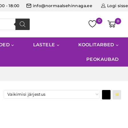
:00 - 18:00
info@normaalsehinnaga.ee
Logi sisse
0
IDED
LASTELE
KOOLITARBED
PEOKAUBAD