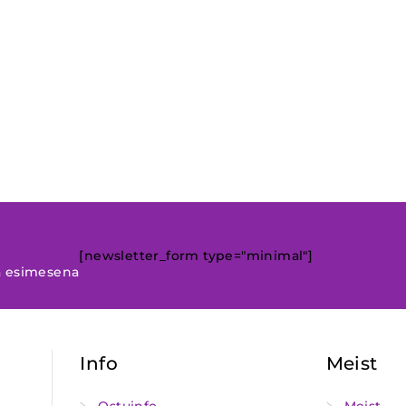
[newsletter_form type="minimal"]
a esimesena
Info
Meist