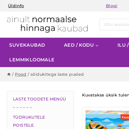
Skip
Üldinfo
Blogi
to
content
Products
search
SUVEKAUBAD
AED / KODU
ILU 
LEMMIKLOOMALE
/
Pood
/
sõidukitega laste pusled
Kuvatakse üksik tul
LASTE TOODETE MENÜÜ
– – – – – –
TÜDRUKUTELE
POISTELE