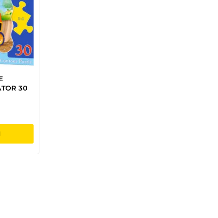
E
TOR 30
I