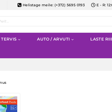
Helistage meile: (+372) 5695 0193
E - R: 12
/ TERVIS
AUTO / ARVUTI
LASTE RI
emus