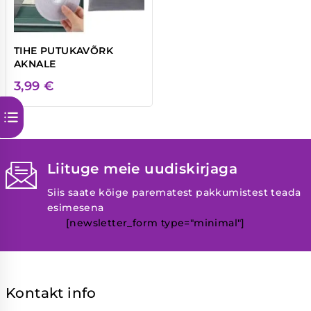
TIHE PUTUKAVÕRK
AKNALE
3,99
€
Liituge meie uudiskirjaga
Siis saate kõige parematest pakkumistest teada
esimesena
[newsletter_form type="minimal"]
Kontakt info