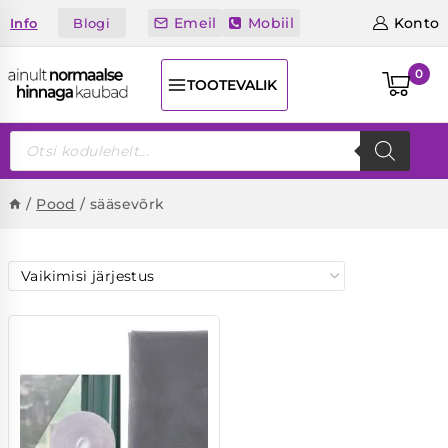
Skip
Emeil
Mobiil
Konto
Blogi
Info
to
content
0
TOOTEVALIK
Products
search
/
Pood
/
sääsevõrk