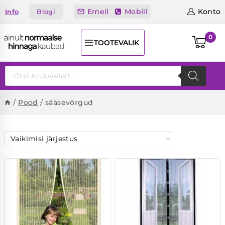
Skip
Emeil
Mobiil
Konto
Blogi
Info
to
content
0
TOOTEVALIK
Products
search
/
Pood
/
sääsevõrgud