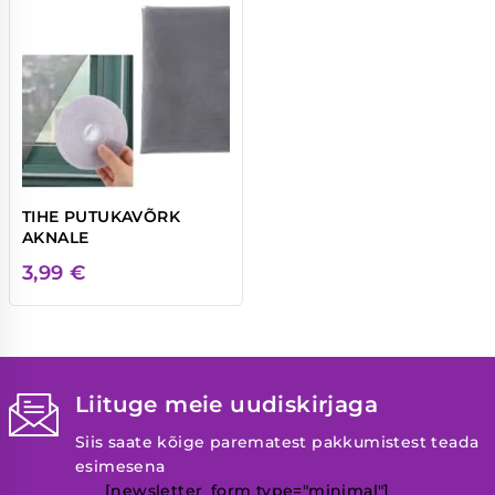
TIHE PUTUKAVÕRK
AKNALE
3,99
€
Liituge meie uudiskirjaga
Siis saate kõige parematest pakkumistest teada
esimesena
[newsletter_form type="minimal"]