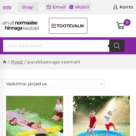
Skip
Emeil
Mobiil
Konto
Blogi
Info
to
content
0
TOOTEVALIK
Products
search
/
Pood
/
purskkaevuga veematt