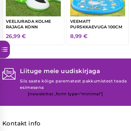
VEELIURADA KOLME
VEEMATT
RAJAGA KONN
PURSKKAEVUGA 100CM
26,99
€
8,99
€
Liituge meie uudiskirjaga
Siis saate kõige parematest pakkumistest teada
esimesena
[newsletter_form type="minimal"]
Kontakt info