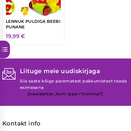
LENNUK PULDIGA BEEBI
PUNANE
19,99
€
Liituge meie uudiskirjaga
Siis saate kõige parematest pakkumistest teada
esimesena
[newsletter_form type="minimal"]
Kontakt info