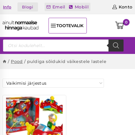
Skip
Emeil
Mobiil
Konto
Blogi
Info
to
content
0
TOOTEVALIK
Products
search
/
Pood
/
puldiga sõidukid väikestele lastele