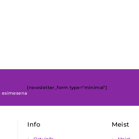
[newsletter_form type="minimal"]
a esimesena
Info
Meist