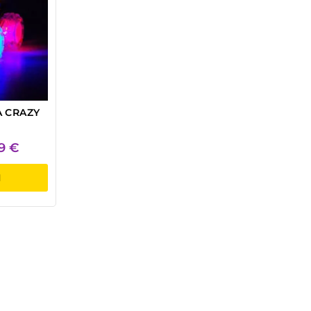
A CRAZY
99
€
I