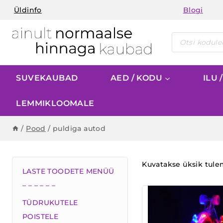
Skip
Üldinfo
Blogi
to
content
Products
search
SUVEKAUBAD
AED / KODU
ILU 
LEMMIKLOOMALE
/
Pood
/
puldiga autod
Kuvatakse üksik tul
LASTE TOODETE MENÜÜ
– – – – – –
TÜDRUKUTELE
POISTELE