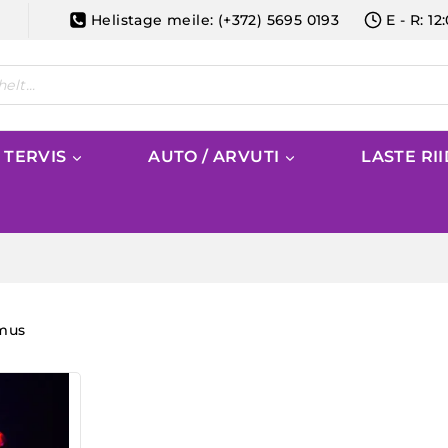
Helistage meile: (+372) 5695 0193
E - R: 12
/ TERVIS
AUTO / ARVUTI
LASTE RI
emus