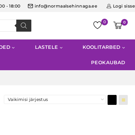
:00 - 18:00
info@normaalsehinnaga.ee
Logi sisse
0
IDED
LASTELE
KOOLITARBED
PEOKAUBAD