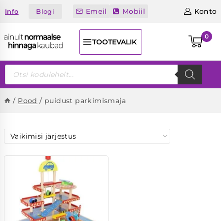
Skip
Emeil
Mobiil
Konto
Blogi
Info
to
content
0
TOOTEVALIK
Products
search
/
Pood
/
puidust parkimismaja