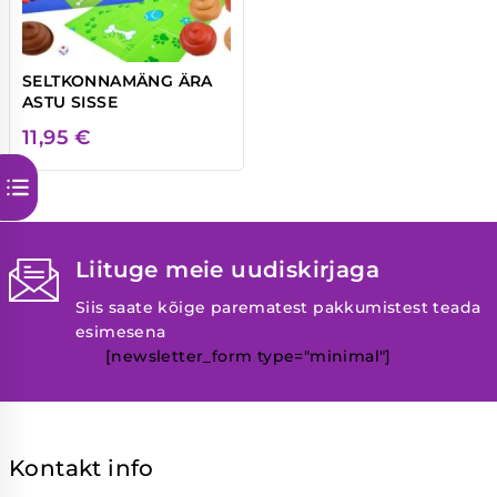
SELTKONNAMÄNG ÄRA
ASTU SISSE
11,95
€
Liituge meie uudiskirjaga
Siis saate kõige parematest pakkumistest teada
esimesena
[newsletter_form type="minimal"]
Kontakt info