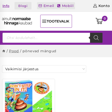
Skip
Emeil
Mobiil
Konto
Blogi
Info
to
content
0
TOOTEVALIK
Products
search
/
Pood
/
põnevad mängud