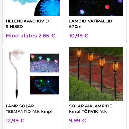
HELENDAVAD KIVID
LAMBID VATIPALLID
SINISED
670m
Hind alates
2,65
€
10,99
€
LAMP SOLAR
SOLAR AIALAMPIDE
TEEMANTID 4tk kmpl
kmpl TÕRVIK 4tk
12,99
€
9,99
€