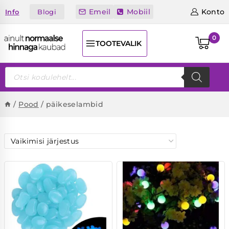
Skip
Emeil
Mobiil
Konto
Blogi
Info
to
content
0
TOOTEVALIK
Products
search
/
Pood
/
päikeselambid