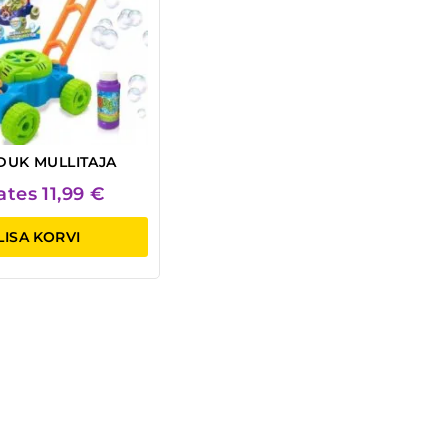
DUK MULLITAJA
lates
11,99
€
LISA KORVI