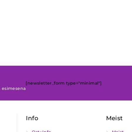
[newsletter_form type="minimal"]
a esimesena
Info
Meist