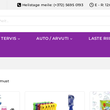
Helistage meile: (+372) 5695 0193
E - R: 12
/ TERVIS
AUTO / ARVUTI
LASTE RI
emust