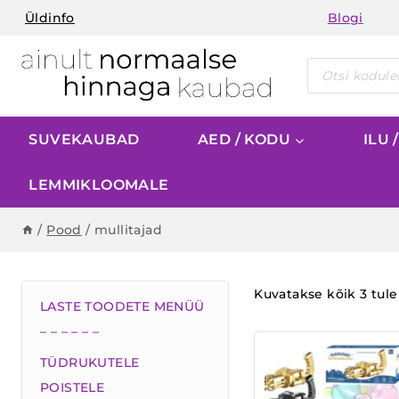
Skip
Üldinfo
Blogi
to
content
Products
search
SUVEKAUBAD
AED / KODU
ILU 
LEMMIKLOOMALE
/
Pood
/
mullitajad
Kuvatakse kõik 3 tul
LASTE TOODETE MENÜÜ
– – – – – –
TÜDRUKUTELE
POISTELE