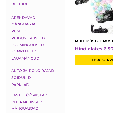
BEEBIDELE
—
ARENDAVAD
MÄNGUASJAD
PUSLED
PUIDUST PUSLED
MULLIPÜSTOL MUS
LOOMINGULISED
Hind alates
6,5
KOMPLEKTID
LAUAMÄNGUD
LISA KORV
AUTO JA RONGIRAJAD
SÕIDUKID
PARKLAD
LASTE TÖÖRIISTAD
INTERAKTIIVSED
MÄNGUASJAD