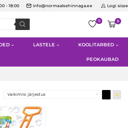
:00 - 18:00
info@normaalsehinnaga.ee
Logi sisse
0
IDED
LASTELE
KOOLITARBED
PEOKAUBAD