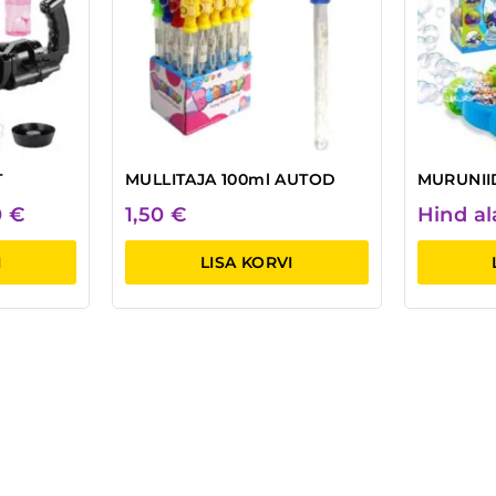
T
MULLITAJA 100ml AUTOD
MURUNII
0
€
1,50
€
Hind a
I
LISA KORVI