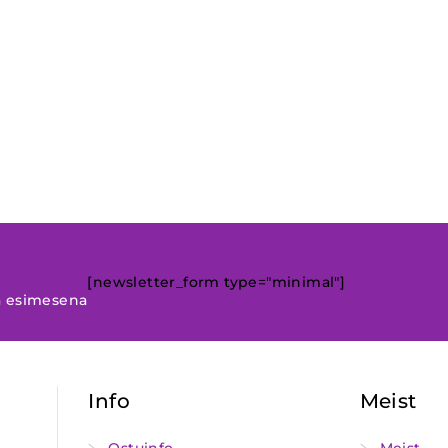
[newsletter_form type="minimal"]
a esimesena
Info
Meist