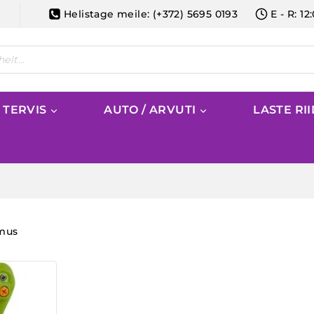
Helistage meile: (+372) 5695 0193
E - R: 12
/ TERVIS
AUTO / ARVUTI
LASTE RI
emus