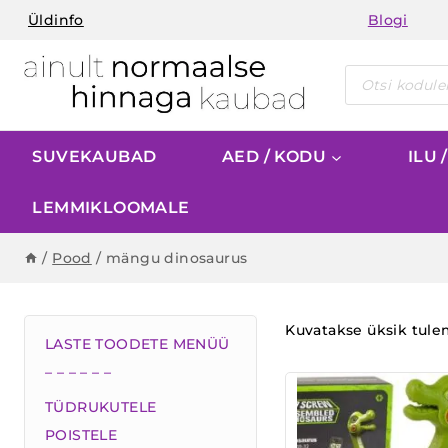
Skip
Üldinfo
Blogi
to
content
Products
search
SUVEKAUBAD
AED / KODU
ILU 
LEMMIKLOOMALE
/
Pood
/
mängu dinosaurus
Kuvatakse üksik tul
LASTE TOODETE MENÜÜ
– – – – – –
TÜDRUKUTELE
POISTELE