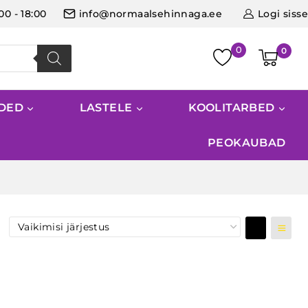
:00 - 18:00
info@normaalsehinnaga.ee
Logi sisse
0
IDED
LASTELE
KOOLITARBED
PEOKAUBAD