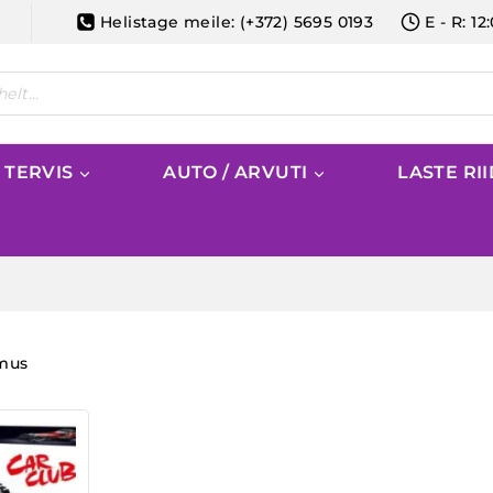
Helistage meile: (+372) 5695 0193
E - R: 12
/ TERVIS
AUTO / ARVUTI
LASTE RI
emus