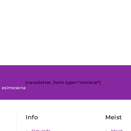
[newsletter_form type="minimal"]
a esimesena
Info
Meist