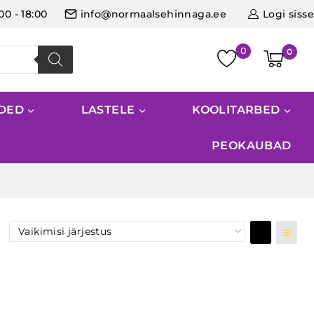
:00 - 18:00
info@normaalsehinnaga.ee
Logi sisse
0
IDED
LASTELE
KOOLITARBED
PEOKAUBAD