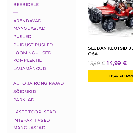
BEEBIDELE
—
ARENDAVAD
MÄNGUASJAD
PUSLED
PUIDUST PUSLED
SLUBAN KLOTSID JE
LOOMINGULISED
OSA
KOMPLEKTID
Algne
P
14,99
€
15,99
€
LAUAMÄNGUD
hind
hi
LISA KORV
oli:
on
AUTO JA RONGIRAJAD
15,99 €.
14
SÕIDUKID
PARKLAD
LASTE TÖÖRIISTAD
INTERAKTIIVSED
MÄNGUASJAD