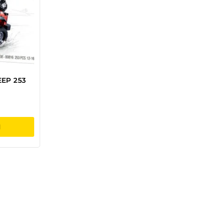
EP 253
raegune
nd
I
:
,99 €.