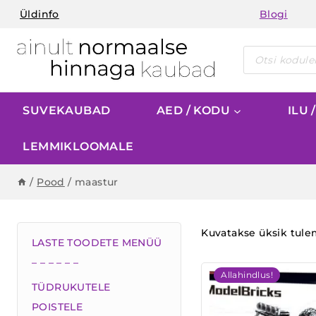
Skip
Üldinfo
Blogi
to
content
Products
search
SUVEKAUBAD
AED / KODU
ILU 
LEMMIKLOOMALE
/
Pood
/
maastur
Kuvatakse üksik tul
LASTE TOODETE MENÜÜ
– – – – – –
Allahindlus!
TÜDRUKUTELE
POISTELE