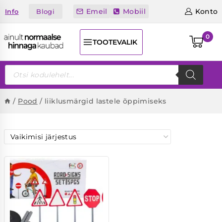
Skip
Emeil
Mobiil
Konto
Blogi
Info
to
content
0
TOOTEVALIK
Products
search
/
Pood
/
liiklusmärgid lastele õppimiseks