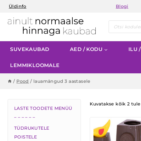
Skip
Üldinfo
Blogi
to
content
Products
search
SUVEKAUBAD
AED / KODU
ILU 
LEMMIKLOOMALE
/
Pood
/
lauamängud 3 aastasele
Kuvatakse kõik 2 tul
LASTE TOODETE MENÜÜ
– – – – – –
TÜDRUKUTELE
POISTELE