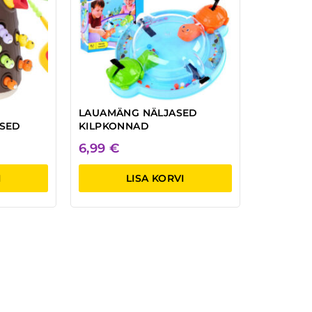
LAUAMÄNG NÄLJASED
ESED
KILPKONNAD
6,99
€
I
LISA KORVI