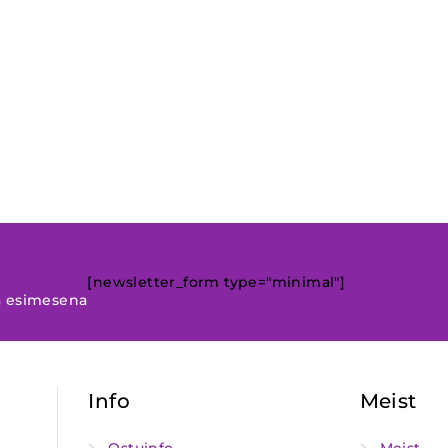
[newsletter_form type="minimal"]
a esimesena
Info
Meist