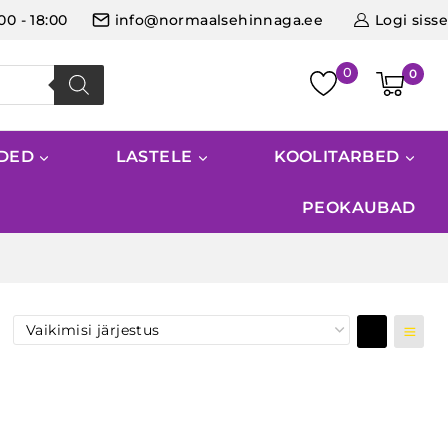
:00 - 18:00
info@normaalsehinnaga.ee
Logi sisse
0
IDED
LASTELE
KOOLITARBED
PEOKAUBAD