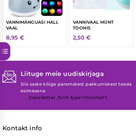
VANNIMÄNGUASI HALL
VANNIVAAL MÜNT
VAAL
TOONIS
8,95
€
2,50
€
Liituge meie uudiskirjaga
Siis saate kõige parematest pakkumistest teada
esimesena
[newsletter_form type="minimal"]
Kontakt info