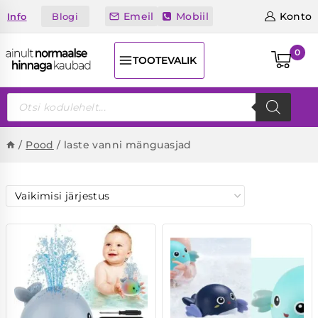
Skip
Emeil
Mobiil
Konto
Blogi
Info
to
content
0
TOOTEVALIK
Products
search
/
Pood
/
laste vanni mänguasjad