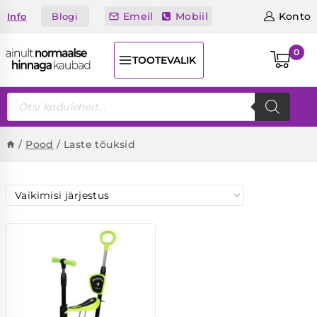
Skip
Emeil
Mobiil
Konto
Blogi
Info
to
content
0
TOOTEVALIK
Products
search
/
Pood
/
Laste tõuksid