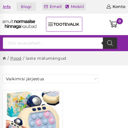
Skip
Emeil
Mobiil
Konto
Blogi
Info
to
content
0
TOOTEVALIK
Products
search
/
Pood
/
laste mälumängud