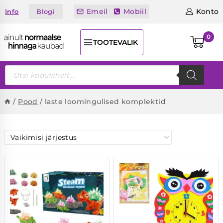
Skip
Emeil
Mobiil
Konto
Blogi
Info
to
content
0
TOOTEVALIK
Products
search
/
Pood
/
laste loomingulised komplektid