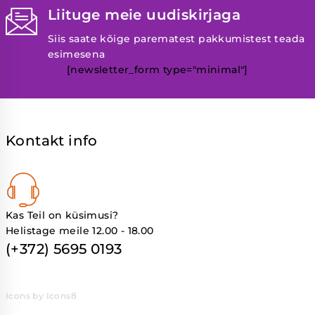
Liituge meie uudiskirjaga
Siis saate kõige parematest pakkumistest teada
esimesena
[newsletter_form type="minimal"]
Kontakt info
Kas Teil on küsimusi?
Helistage meile 12.00 - 18.00
(+372) 5695 0193
Icons by Icons8