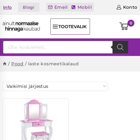
Skip
Emeil
Mobiil
Konto
Blogi
Info
to
content
0
TOOTEVALIK
Products
search
/
Pood
/
laste kosmeetikalaud