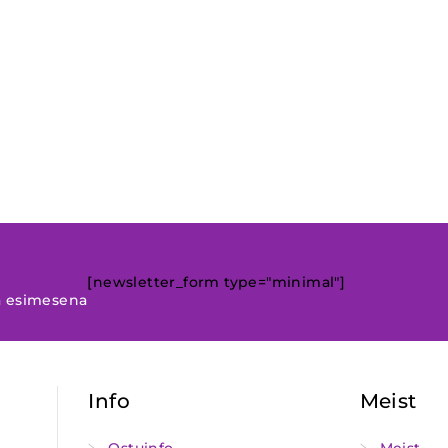
[newsletter_form type="minimal"]
a esimesena
Info
Meist