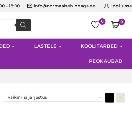
:00 - 18:00
info@normaalsehinnaga.ee
Logi sisse
0
IDED
LASTELE
KOOLITARBED
PEOKAUBAD