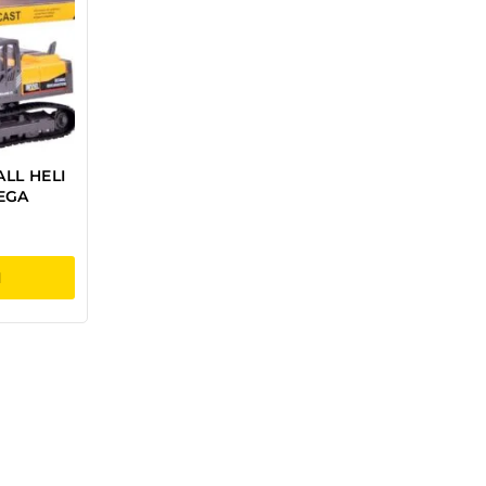
LL HELI
EGA
I