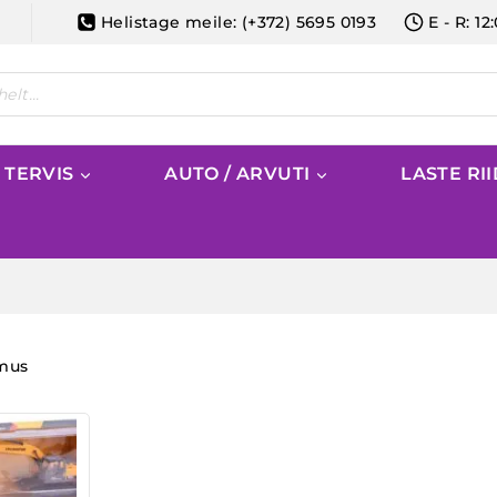
Helistage meile: (+372) 5695 0193
E - R: 12
/ TERVIS
AUTO / ARVUTI
LASTE RI
emus