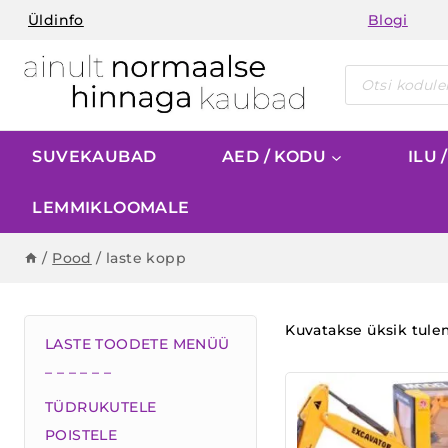
Skip
Üldinfo
Blogi
to
content
Products
search
SUVEKAUBAD
AED / KODU
ILU 
LEMMIKLOOMALE
/
Pood
/
laste kopp
Kuvatakse üksik tul
LASTE TOODETE MENÜÜ
– – – – – –
TÜDRUKUTELE
POISTELE