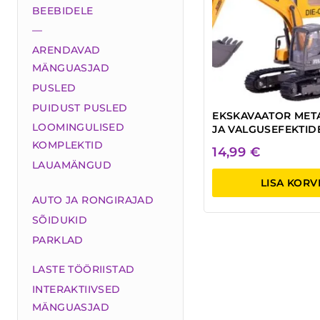
BEEBIDELE
—
ARENDAVAD
MÄNGUASJAD
PUSLED
PUIDUST PUSLED
EKSKAVAATOR META
LOOMINGULISED
JA VALGUSEFEKTID
KOMPLEKTID
14,99
€
LAUAMÄNGUD
LISA KORV
AUTO JA RONGIRAJAD
SÕIDUKID
PARKLAD
LASTE TÖÖRIISTAD
INTERAKTIIVSED
MÄNGUASJAD