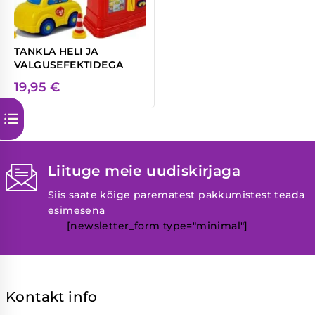
TANKLA HELI JA
VALGUSEFEKTIDEGA
19,95
€
Liituge meie uudiskirjaga
Siis saate kõige parematest pakkumistest teada
esimesena
[newsletter_form type="minimal"]
Kontakt info