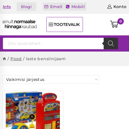
Skip
Emeil
Mobiil
Konto
Blogi
Info
to
content
0
TOOTEVALIK
Products
search
/
Pood
/
laste bensiinijaam