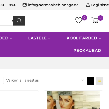
:00 - 18:00
info@normaalsehinnaga.ee
Logi sisse
0
IDED
LASTELE
KOOLITARBED
PEOKAUBAD