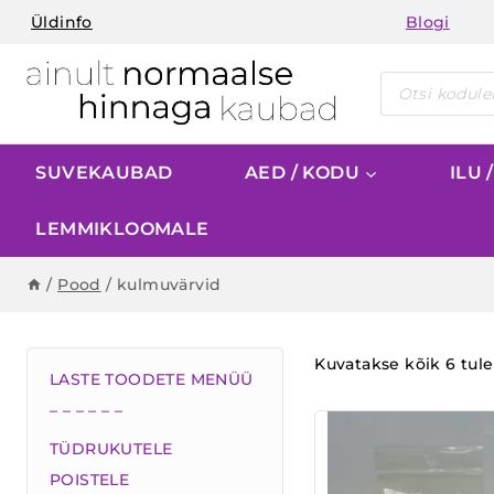
Skip
Üldinfo
Blogi
to
content
Products
search
SUVEKAUBAD
AED / KODU
ILU 
LEMMIKLOOMALE
/
Pood
/
kulmuvärvid
Kuvatakse kõik 6 tul
LASTE TOODETE MENÜÜ
– – – – – –
TÜDRUKUTELE
POISTELE