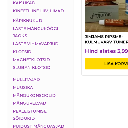
KAISUKAD
KINEETILINE LIIV, LIMAD
KÄPIKNUKUD
LASTE MÄNGUKÖÖGI
JAOKS
JIMJAMS RIPSME-
KULMUVÄRV TUME
LASTE VIHMAVARJUD
Hind alates
3,9
KLOTSID
MAGNETKLOTSID
LISA KORV
SLUBAN KLOTSID
MULLITAJAD
MUUSIKA
MÄNGUKONSOOLID
MÄNGURELVAD
PEALEISTUMISE
SÕIDUKID
PUIDUST MÄNGUASJAD