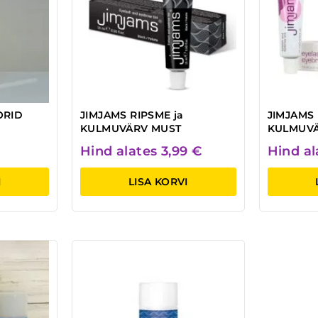
ORID
JIMJAMS RIPSME ja
JIMJAMS 
KULMUVÄRV MUST
KULMUVÄ
Hind alates
3,99
€
Hind a
I
LISA KORVI