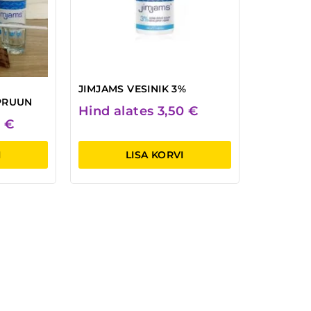
JIMJAMS VESINIK 3%
PRUUN
Hind alates
3,50
€
9
€
I
LISA KORVI