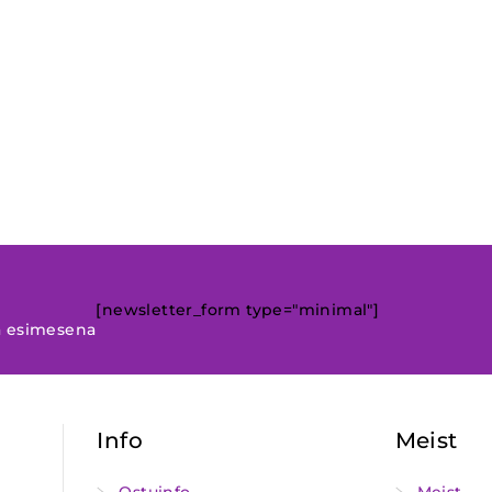
[newsletter_form type="minimal"]
a esimesena
Info
Meist