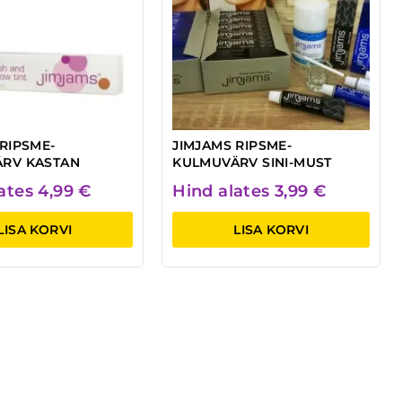
RIPSME-
JIMJAMS RIPSME-
RV KASTAN
KULMUVÄRV SINI-MUST
lates
4,99
€
Hind alates
3,99
€
LISA KORVI
LISA KORVI