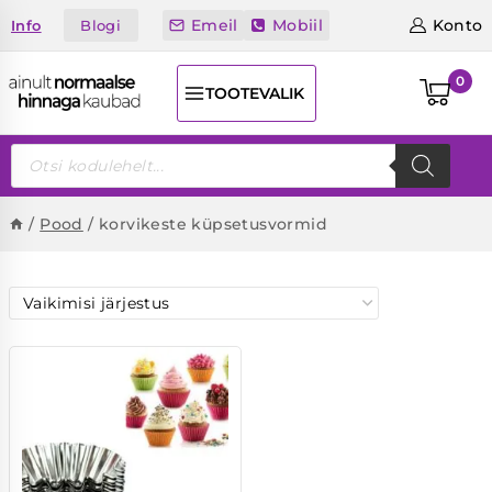
Skip
Emeil
Mobiil
Konto
Blogi
Info
to
content
0
TOOTEVALIK
Products
search
/
Pood
/
korvikeste küpsetusvormid