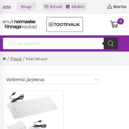
Skip
Emeil
Mobiil
Konto
Blogi
Info
to
content
0
TOOTEVALIK
Products
search
/
Pood
/
klaviatuur