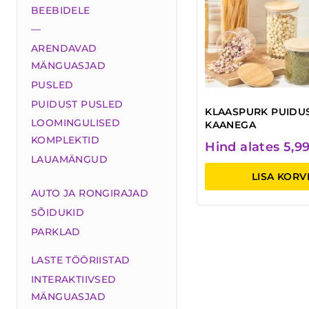
BEEBIDELE
—
ARENDAVAD
MÄNGUASJAD
PUSLED
PUIDUST PUSLED
KLAASPURK PUIDU
LOOMINGULISED
KAANEGA
KOMPLEKTID
Hind alates
5,9
LAUAMÄNGUD
LISA KORV
AUTO JA RONGIRAJAD
SÕIDUKID
PARKLAD
LASTE TÖÖRIISTAD
INTERAKTIIVSED
MÄNGUASJAD