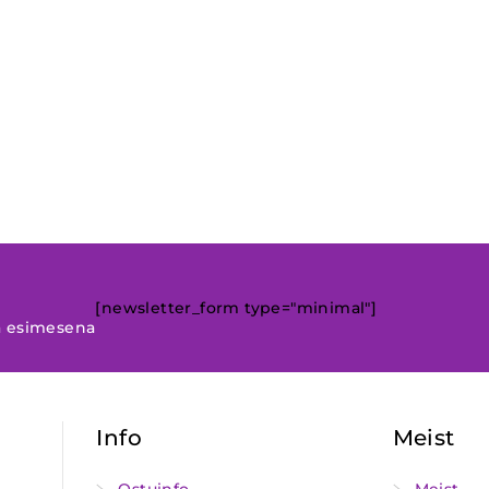
[newsletter_form type="minimal"]
a esimesena
Info
Meist