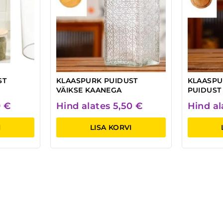
ST
KLAASPURK PUIDUST
KLAASPU
VÄIKSE KAANEGA
PUIDUST
9
€
Hind alates
5,50
€
Hind a
I
LISA KORVI