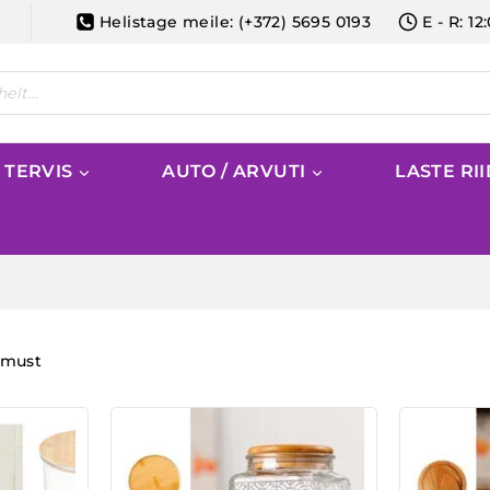
Helistage meile: (+372) 5695 0193
E - R: 12
/ TERVIS
AUTO / ARVUTI
LASTE RI
emust