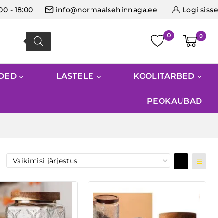
:00 - 18:00
info@normaalsehinnaga.ee
Logi sisse
0
IDED
LASTELE
KOOLITARBED
PEOKAUBAD