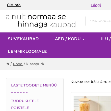
Skip
Üldinfo
Blogi
to
content
Products
search
SUVEKAUBAD
AED / KODU
ILU 
LEMMIKLOOMALE
/
Pood
/
klaaspurk
Kuvatakse kõik 4 tul
LASTE TOODETE MENÜÜ
– – – – – –
TÜDRUKUTELE
POISTELE