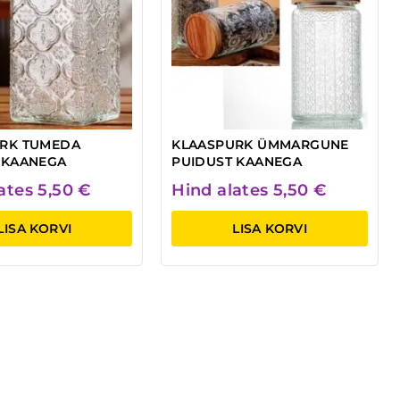
RK TUMEDA
KLAASPURK ÜMMARGUNE
 KAANEGA
PUIDUST KAANEGA
lates
5,50
€
Hind alates
5,50
€
LISA KORVI
LISA KORVI